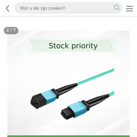
2
/
7