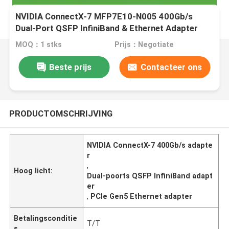
NVIDIA ConnectX-7 MFP7E10-N005 400Gb/s
Dual-Port QSFP InfiniBand & Ethernet Adapter
NDR, PCIe Gen5
MOQ：1 stks
Prijs：Negotiate
Beste prijs
Contacteer ons
PRODUCTOMSCHRIJVING
NVIDIA ConnectX-7 400Gb/s adapte
r
,
Hoog licht:
Dual-poorts QSFP InfiniBand adapt
er
,
PCIe Gen5 Ethernet adapter
Betalingsconditie
T/T
s