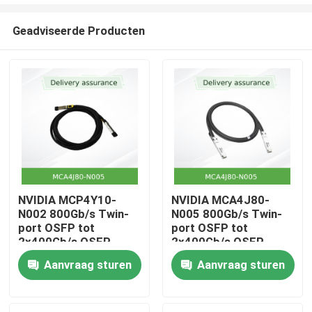
Geadviseerde Producten
NVIDIA MCP4Y10-
NVIDIA MCA4J80-
N002 800Gb/s Twin-
N005 800Gb/s Twin-
Huis
port OSFP tot
port OSFP tot
2x400Gb/s OSFP
2x400Gb/s OSFP
Passive Direct Attach
InfiniBand Active
Producten
Aanvraag sturen
Aanvraag sturen
Copper Cable (DAC)
Copper Cable (ACC)
Video's