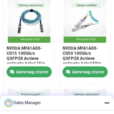
Over Ons
Fabriekstour
Kwaliteitscontrole
NVIDIA MFA1A00-
NVIDIA MFA1A00-
C015 100Gb/s
C050 100Gb/s
QSFP28 Actieve
QSFP28 Actieve
Neem contact met ons op
optische kabel 15m
optische kabel 50m
LSZH AOC voor
LSZH AOC voor
Aanvraag sturen
Aanvraag sturen
Ethernet
Ethernet
Nieuws
Gevallen
Sales Manager
Vraag een offerte aan