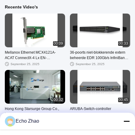
Recente Video's
00:09
00:33
Mellanox Ethernet MCX4121A-
36-poorts niet-blokkerende extern
ACAT ConnectX-4 Lx EN-
beheerde EDR 100Gb/s InfiniBand
adapterkaart 25GbE
Smart Switch MSB7890-ES2F
September 25, 2025
September 25, 2025
00:32
00:45
Hong Kong Starsurge Group Co.,
ARUBA-Switch-controller
Limited
September 25, 2025
Echo Zhao
September 25, 2025
Mellanox -netwerkschakelaar