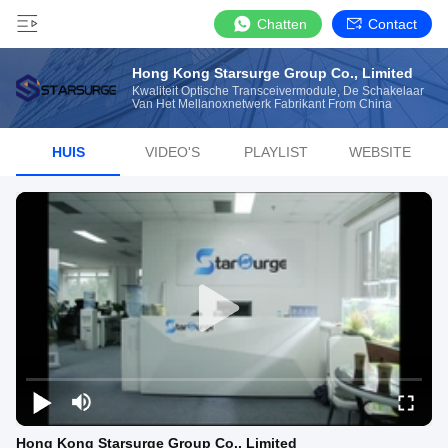
Chatten
Contact
Hong Kong Starsurge Group Co., Limited
Kwaliteit Optische Transceivermodule, De Schakelaar
Van Het Mellanoxnetwerk Fabrikant From China
HUIS
VIDEO'S
PLAYLIST
WEBSITE
Hong Kong Starsurge Group Co., Limited