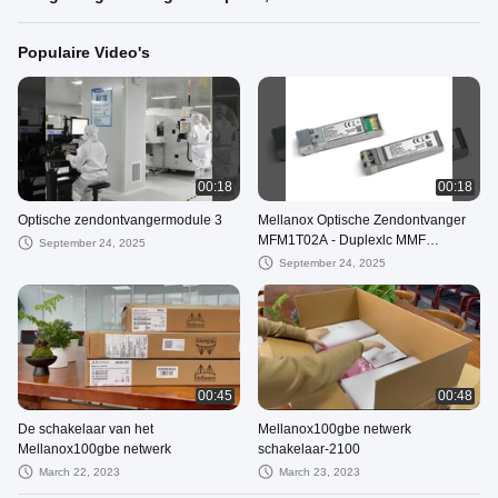
Populaire Video's
00:18
00:18
Optische zendontvangermodule 3
Mellanox Optische Zendontvanger
MFM1T02A - Duplexlc MMF
September 24, 2025
Optische de Zendontvangermodule
September 24, 2025
850nm 300m van SR
00:45
00:48
De schakelaar van het
Mellanox100gbe netwerk
Mellanox100gbe netwerk
schakelaar-2100
March 22, 2023
March 23, 2023