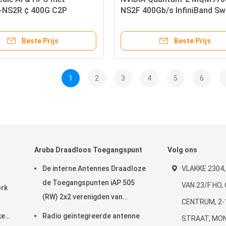
NS2R ¢ 400G C2P
NS2F 400Gb/s InfiniBand Sw
nd Switch met In-Network
64-poort NDR, P2C Airflow,
ing
Onboard Management
Beste Prijs
Beste Prijs
1
2
3
4
5
6
Aruba Draadloos Toegangspunt
Volg ons
De interne Antennes Draadloze
VLAKKE 2304,
de Toegangspunten iAP 505
VAN 23/F HO
ork
(RW) 2x2 verenigden van
CENTRUM, 2-
Campusaruba: 2 802.11ax
ked
Radio geïntegreerde antenne
STRAAT, MO