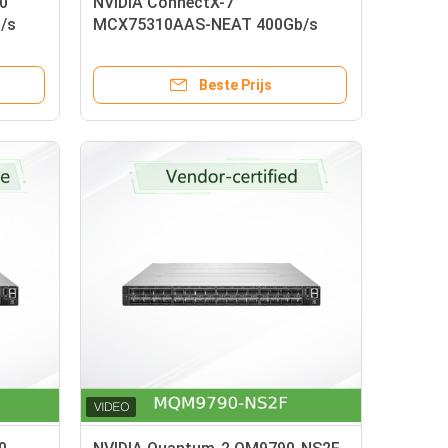
0
NVIDIA ConnectX-7
/s
MCX75310AAS-NEAT 400Gb/s
tweepoortsadapter
Beste Prijs