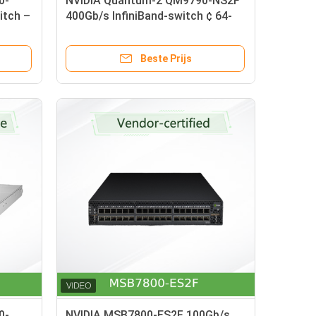
0-
NVIDIA Quantum-2 QM9790-NS2F
itch –
400Gb/s InfiniBand-switch ¢ 64-
room,
poort NDR Smart Switch met 51.2
Tb/s doorvoer
Beste Prijs
0-
NVIDIA MSB7800-ES2F 100Gb/s