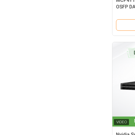
MCP4Y10
OSFP DAC
NDR & E
Nvidia S