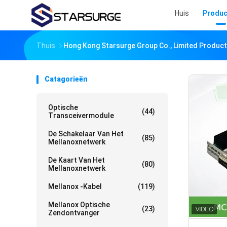
Huis
Produc
Thuis
Hong Kong Starsurge Group Co., Limited Product
Catagorieën
Optische
(44)
Transceivermodule
De Schakelaar Van Het
(85)
Mellanoxnetwerk
De Kaart Van Het
(80)
Mellanoxnetwerk
Mellanox -kabel
(119)
Mellanox Optische
(23)
Zendontvanger