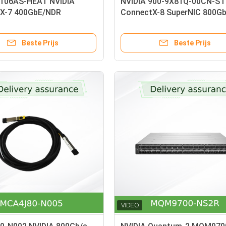
106AS-HEAT NVIDIA
NVIDIA 900-9X81Q-00CN-ST
X-7 400GbE/NDR
ConnectX-8 SuperNIC 800Gb
 – GPUDirect, RoCE, In-
OSFP Adapter
rity
Beste Prijs
Beste Prijs