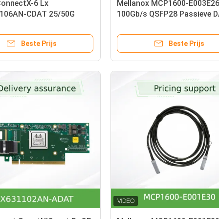
ConnectX-6 Lx
Mellanox MCP1600-E003E2
106AN-CDAT 25/50G
100Gb/s QSFP28 Passieve 
SmartNIC
kabel – 3m, 26AWG, EDR Infi
Beste Prijs
Beste Prijs