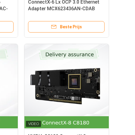
6
ConnectX-6 Lx OCP 3.0 Ethernet
DAC-
Adapter MCX623436AN-CDAB
niBand
25/50GbE PCIe 4.0 x8, Crypto
Root-of-Trust
Beste Prijs