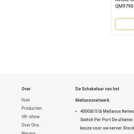
QM9790-
InfiniBa
Comput
Over
De Schakelaar van het
Huis
Mellanoxnetwerk
Producten
400GB/S Ib Mellanox Netw
VR -show
Switch Per Port De ultieme
Over Ons
keuze voor uw server Stoc
Nieuws