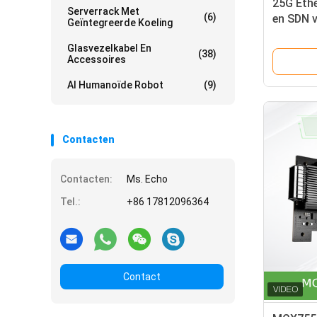
25G Eth
Serverrack Met
(6)
en SDN v
Geïntegreerde Koeling
Connect
Glasvezelkabel En
ADAT
(38)
Accessoires
AI Humanoïde Robot
(9)
Contacten
Contacten:
Ms. Echo
Tel.:
+86 17812096364
Contact