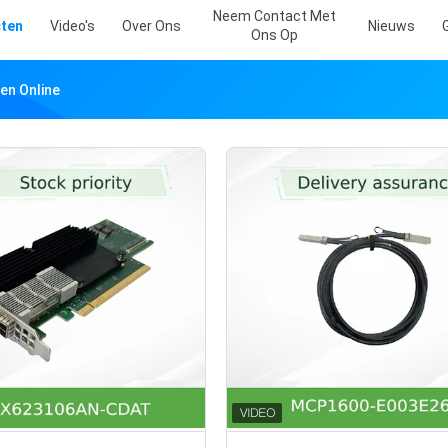
Neem Contact Met
ten
Video's
Over Ons
Nieuws
Ons Op
en Online