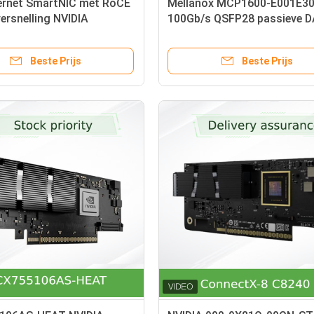
ernet SmartNIC met RoCE
Mellanox MCP1600-E001E3
ersnelling NVIDIA
100Gb/s QSFP28 passieve D
X-6 Lx MCX631102AN-
kabel
Beste Prijs
Beste Prijs