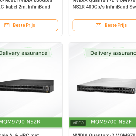
-N002 NVIDIA 800Gb/s
NVIDIA Quantum-2 MQM970
-kabel 2m, InfiniBand
NS2R 400Gb/s InfiniBand Sw
thernet
64-Poort NDR, C2P Luchtst
On-Board Beheer
Beste Prijs
Beste Prijs
cale AI & HPC met
NVIDIA Quantum-2 MQM970