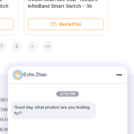
itch
InfiniBand Smart Switch – 36
QSFP28-poorten, 7,2Tb/s, MLNX-
OS beheerd
Beste Prijs
7
8
>
>>
Echo Zhao
Mail ons
11:51 PM
 DE KONING
Good day, what product are you looking 
, COMMERCIEEL
for?
16 FAYUEN
NG KOK