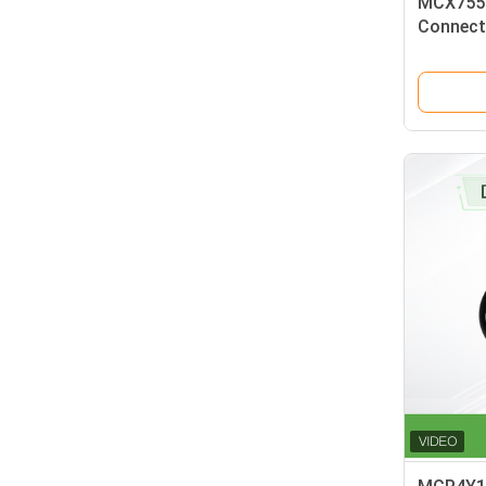
MCX755
Connect
SmartNIC
line Secu