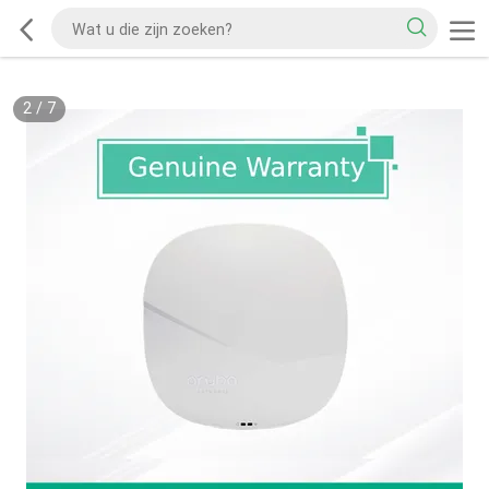
2
/
7