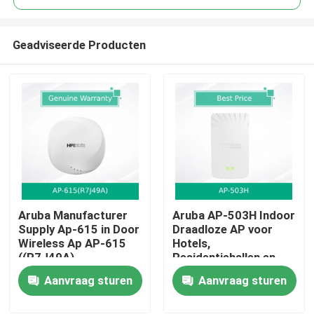
Geadviseerde Producten
Aruba Manufacturer
Aruba AP-503H Indoor
Huis
Supply Ap-615 in Door
Draadloze AP voor
Wireless Ap AP-615
Hotels,
((R7J49A)
Residentiehallen en
Producten
Externe Kantoren
Aanvraag sturen
Aanvraag sturen
Video's