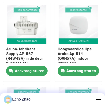
Over Ons
Fabriekstour
Kwaliteitscontrole
Aruba-fabrikant
Hoogwaardige Hpe
Supply AP-567
Aruba Ap-514
Neem contact met ons op
(R4W48A) in de deur
(Q9H57A) Indoor
Wireless AP
Draadloos
Toegangspunt voor
Aanvraag sturen
Aanvraag sturen
Bedrijven
Nieuws
Gevallen
Echo Zhao
Vraag een offerte aan