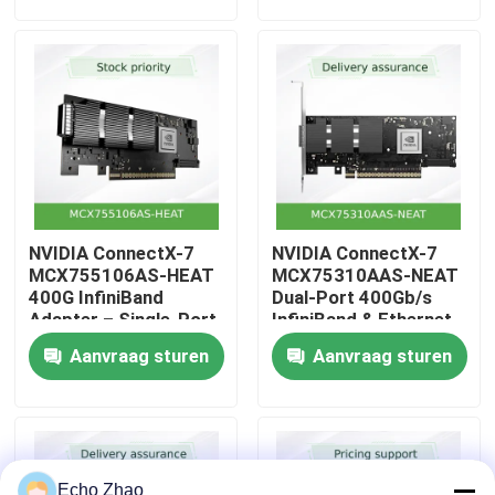
Over Ons
Fabriekstour
Kwaliteitscontrole
NVIDIA ConnectX-7
NVIDIA ConnectX-7
Neem contact met ons op
MCX755106AS-HEAT
MCX75310AAS-NEAT
400G InfiniBand
Dual-Port 400Gb/s
Adapter – Single-Port
InfiniBand & Ethernet
NDR, PCIe 5.0,
Smart Adapter
Nieuws
Aanvraag sturen
Aanvraag sturen
Hardware-
Accelerated
Beveiliging & Opslag
Gevallen
voor Hyperscale
Workloads
Vraag een offerte aan
Echo Zhao