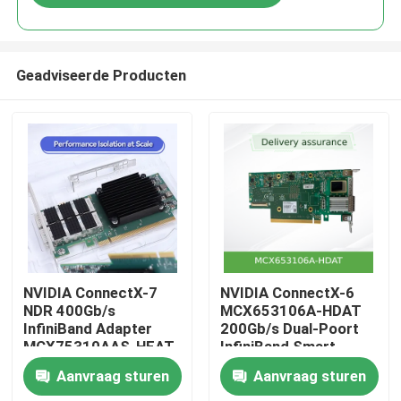
Geadviseerde Producten
Huis
NVIDIA ConnectX-7
NVIDIA ConnectX-6
NDR 400Gb/s
MCX653106A-HDAT
InfiniBand Adapter
200Gb/s Dual-Poort
Producten
MCX75310AAS-HEAT
InfiniBand Smart
Adapter
Aanvraag sturen
Aanvraag sturen
Video's