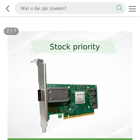
2
/
7