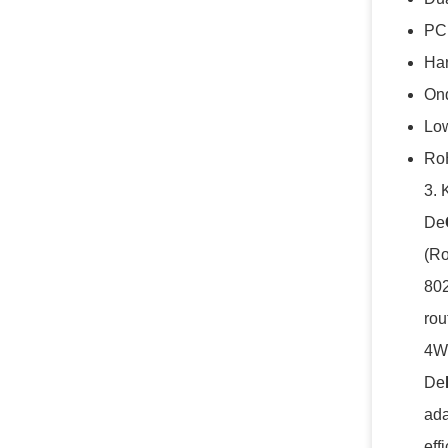
PCI
Har
Ond
Low
RoH
3. 
De
(Ro
802
rou
4W
De
ada
eff