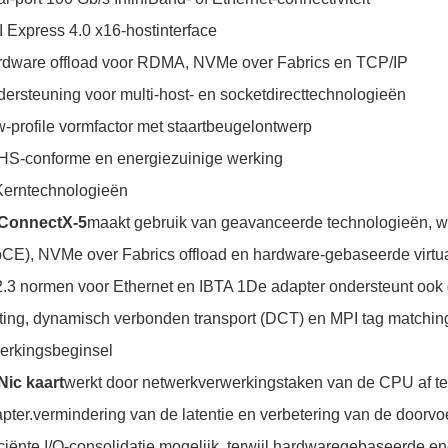
 Express 4.0 x16-hostinterface
dware offload voor RDMA, NVMe over Fabrics en TCP/IP
ersteuning voor multi-host- en socketdirecttechnologieën
-profile vormfactor met staartbeugelontwerp
S-conforme en energiezuinige werking
Kerntechnologieën
ConnectX-5
maakt gebruik van geavanceerde technologieën, 
CE), NVMe over Fabrics offload en hardware-gebaseerde virtua
.3 normen voor Ethernet en IBTA 1De adapter ondersteunt ook 
ting, dynamisch verbonden transport (DCT) en MPI tag matching
erkingsbeginsel
Nic kaart
werkt door netwerkverwerkingstaken van de CPU af te
pter.vermindering van de latentie en verbetering van de door
iciënte I/O-consolidatie mogelijk, terwijl hardwaregebaseerde en