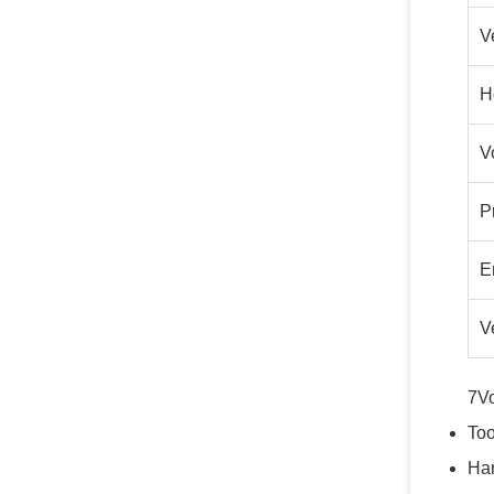
V
H
V
P
E
V
7V
Too
Har