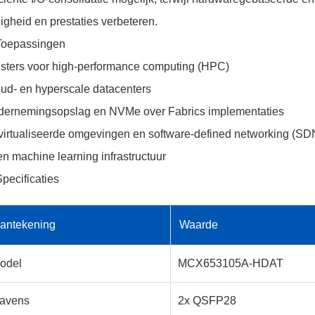
ligheid en prestaties verbeteren.
Toepassingen
sters voor high-performance computing (HPC)
ud- en hyperscale datacenters
ernemingsopslag en NVMe over Fabrics implementaties
irtualiseerde omgevingen en software-defined networking (SD
en machine learning infrastructuur
Specificaties
antekening
Waarde
odel
MCX653105A-HDAT
avens
2x QSFP28