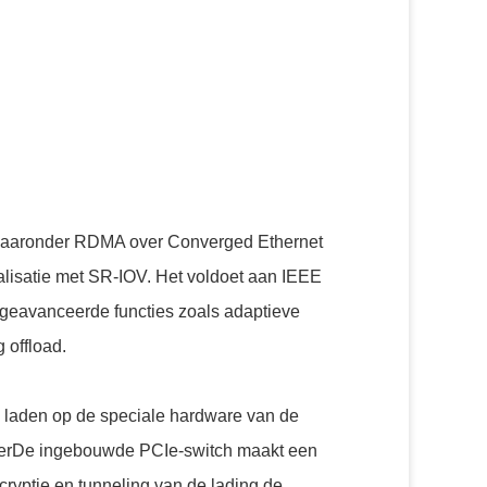
waaronder RDMA over Converged Ethernet
lisatie met SR-IOV. Het voldoet aan IEEE
geavanceerde functies zoals adaptieve
 offload.
 laden op de speciale hardware van de
voerDe ingebouwde PCIe-switch maakt een
cryptie en tunneling van de lading de