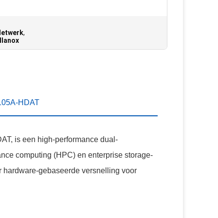
Netwerk
,
llanox
53105A-HDAT
, is een high-performance dual-
ance computing (HPC) en enterprise storage-
r hardware-gebaseerde versnelling voor