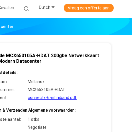
Dutch
Gevallen
Vraag een offerte aan
acenter
de MCX653105A-HDAT 200gbe Netwerkkaart
Modern Datacenter
tdetails:
aam:
Mellanox
nummer:
MCX653105A-HDAT
ent:
connectx-6-infiniband.pdf
n & Verzenden Algemene voorwaarden:
stelaantal:
1 stks
Negotiate