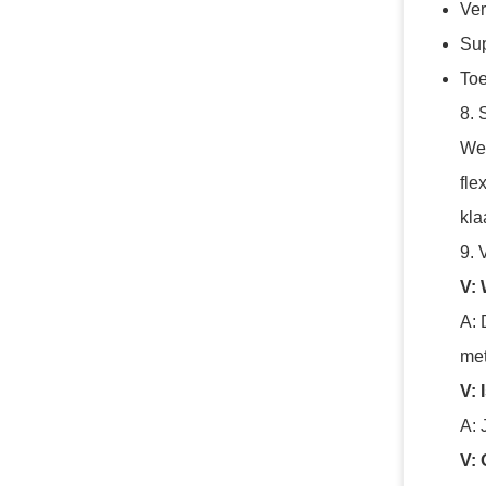
Ver
Sup
Toe
8. 
We 
fle
kla
9. 
V: 
A: 
met
V: 
A: 
V: 