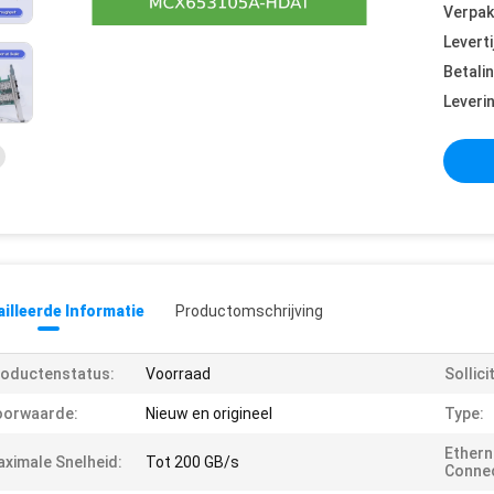
Verpak
Leverti
Betali
Leveri
illeerde Informatie
Productomschrijving
oductenstatus:
Voorraad
Sollici
oorwaarde:
Nieuw en origineel
Type:
Ethern
ximale Snelheid:
Tot 200 GB/s
Connec