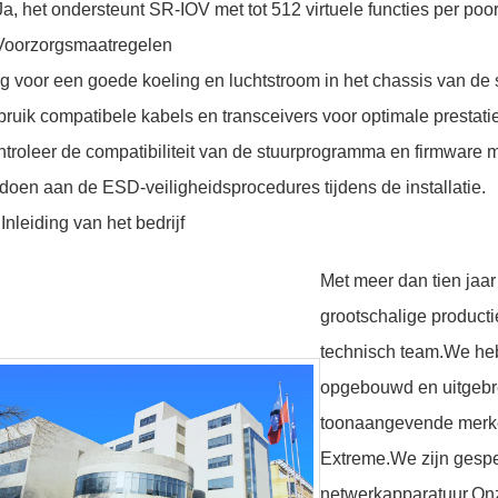
Ja, het ondersteunt SR-IOV met tot 512 virtuele functies per poor
Voorzorgsmaatregelen
g voor een goede koeling en luchtstroom in het chassis van de 
ruik compatibele kabels en transceivers voor optimale prestati
troleer de compatibiliteit van de stuurprogramma en firmware 
doen aan de ESD-veiligheidsprocedures tijdens de installatie.
 Inleiding van het bedrijf
Met meer dan tien jaar
grootschalige producti
technisch team.We heb
opgebouwd en uitgebre
toonaangevende merke
Extreme.We zijn gespe
netwerkapparatuur.Onz