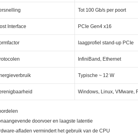
ersnelling
Tot 100 Gb/s per poort
ost Interface
PCIe Gen4 x16
ormfactor
laagprofiel stand-up PCIe
rotocolen
InfiniBand, Ethernet
nergieverbruik
Typische ~ 12 W
erenigbaarheid
Windows, Linux, VMware,
oordelen
naangevende doorvoer en laagste latentie
dware-afladen vermindert het gebruik van de CPU