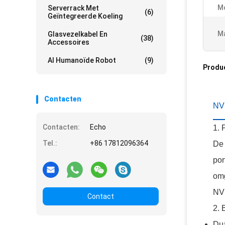
M
Serverrack Met
(6)
Geïntegreerde Koeling
Ma
Glasvezelkabel En
(38)
Accessoires
AI Humanoïde Robot
(9)
Produ
Contacten
NV
Contacten:
Echo
1. 
Tel.:
+86 17812096364
De 
por
om
NVM
Contact
2. 
Dua