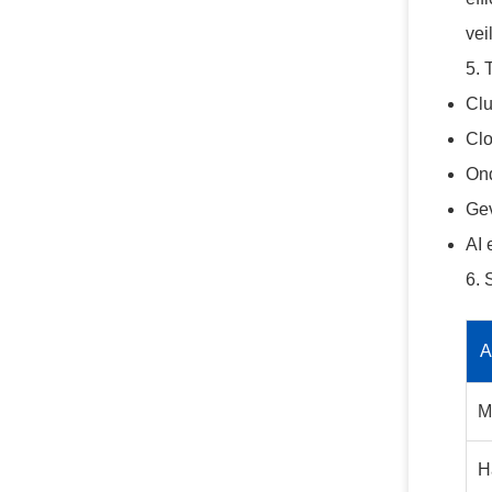
vei
5. 
Clu
Clo
Ond
Gev
AI 
6. 
A
M
H