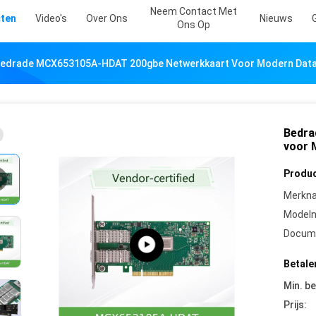
Neem Contact Met
ten
Video's
Over Ons
Nieuws
Ons Op
edrade MCX653105A-HDAT 200gbe Netwerkkaart Voor Modern Dat
Bedra
voor 
Produc
Merkn
Model
Docum
Betale
Min. be
Prijs: