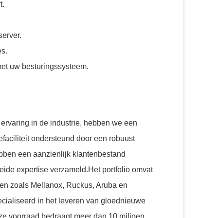
t.
server.
es.
met uw besturingssysteem.
 ervaring in de industrie, hebben we een
efaciliteit ondersteund door een robuust
ben een aanzienlijk klantenbestand
ide expertise verzameld.Het portfolio omvat
n zoals Mellanox, Ruckus, Aruba en
cialiseerd in het leveren van gloednieuwe
e voorraad bedraagt meer dan 10 miljoen