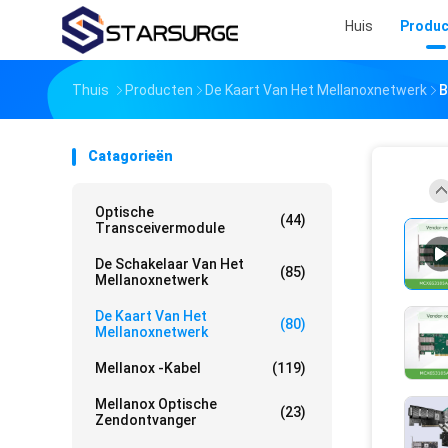
Huis
Produc
Thuis
Producten
De Kaart Van Het Mellanoxnetwerk
B
Catagorieën
Optische
(44)
Transceivermodule
De Schakelaar Van Het
(85)
Mellanoxnetwerk
De Kaart Van Het
(80)
Mellanoxnetwerk
Mellanox -kabel
(119)
Mellanox Optische
(23)
Zendontvanger