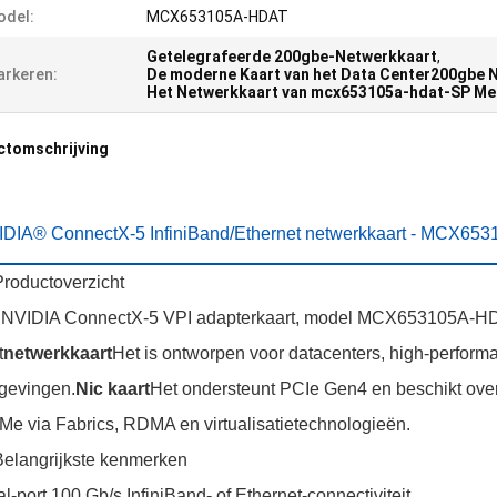
odel:
MCX653105A-HDAT
Getelegrafeerde 200gbe-Netwerkkaart
,
rkeren:
De moderne Kaart van het Data Center200gbe 
Het Netwerkkaart van mcx653105a-hdat-SP Me
ctomschrijving
IDIA® ConnectX-5 InfiniBand/Ethernet netwerkkaart - MCX6
Productoverzicht
NVIDIA ConnectX-5 VPI adapterkaart, model MCX653105A-HDAT
t
netwerkkaart
Het is ontworpen voor datacenters, high-perform
gevingen.
Nic kaart
Het ondersteunt PCIe Gen4 en beschikt ove
e via Fabrics, RDMA en virtualisatietechnologieën.
Belangrijkste kenmerken
l-port 100 Gb/s InfiniBand- of Ethernet-connectiviteit