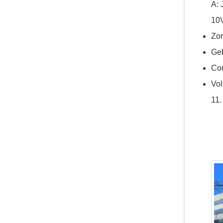
A: 
10
Zor
Geb
Con
Vol
11.