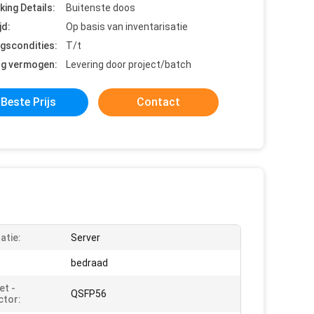
king Details:
Buitenste doos
jd:
Op basis van inventarisatie
ngscondities:
T/t
ng vermogen:
Levering door project/batch
Beste Prijs
Contact
tatie:
Server
bedraad
et -
QSFP56
tor: