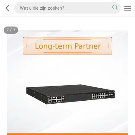
2
/
7