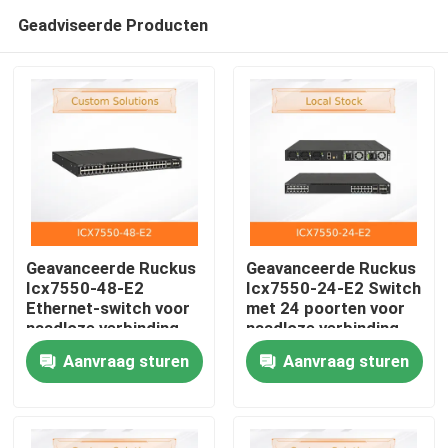
Geadviseerde Producten
Geavanceerde Ruckus
Geavanceerde Ruckus
Icx7550-48-E2
Icx7550-24-E2 Switch
Ethernet-switch voor
met 24 poorten voor
Huis
naadloze verbinding
naadloze verbinding
Aanvraag sturen
Aanvraag sturen
Producten
Video's