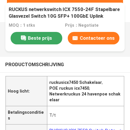
RUCKUS netwerkswitch ICX 7550-24F Stapelbare
Glasvezel Switch 10G SFP+ 100GbE Uplink
MOQ：1 stks
Prijs：Negotiate
Beste prijs
Contacteer ons
PRODUCTOMSCHRIJVING
ruckusicx7450 Schakelaar
,
POE ruckus icx7450
,
Hoog licht:
Netwerkruckus 24 havenpoe schak
elaar
Betalingsconditie
T/t
s