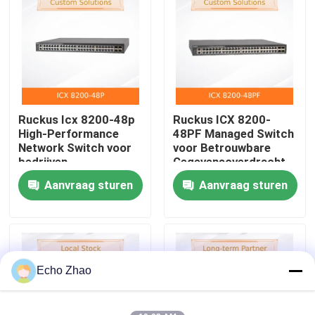
Over Ons
Fabriekstour
Ruckus Icx 8200-48p
Ruckus ICX 8200-
Kwaliteitscontrole
High-Performance
48PF Managed Switch
Network Switch voor
voor Betrouwbare
bedrijven
Gegevensoverdracht
Neem contact met ons op
Aanvraag sturen
Aanvraag sturen
Nieuws
Gevallen
Echo Zhao
Vraag een offerte aan