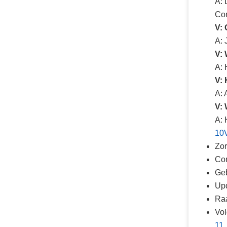
A: 
Con
V: 
A: 
V: 
A: 
V:
A: 
V:
A: 
10
Zor
Con
Geb
Upd
Raa
Vol
11.