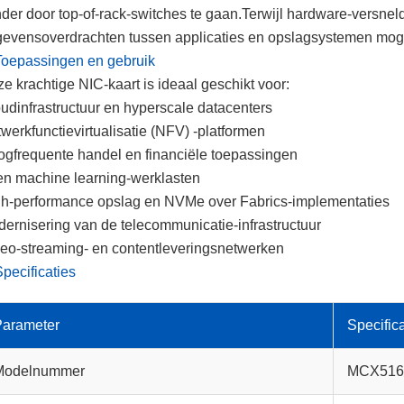
der door top-of-rack-switches te gaan.Terwijl hardware-versn
evensoverdrachten tussen applicaties en opslagsystemen moge
Toepassingen en gebruik
e krachtige NIC-kaart is ideaal geschikt voor:
udinfrastructuur en hyperscale datacenters
werkfunctievirtualisatie (NFV) -platformen
gfrequente handel en financiële toepassingen
en machine learning-werklasten
h-performance opslag en NVMe over Fabrics-implementaties
ernisering van de telecommunicatie-infrastructuur
eo-streaming- en contentleveringsnetwerken
Specificaties
Parameter
Specifica
Modelnummer
MCX516