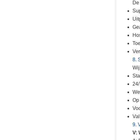
De 
Sup
Uit
Gea
Hos
Toe
Ver
8. 
Wij
Sta
24/
Wer
Op 
Voo
Val
9. 
V: 