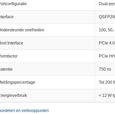
ortconfiguratie
Dual-po
nterface
QSFP28
Ondersteunde snelheden
100, 50,
ost Interface
PCIe 4.0
ormfactor
PCIe H
atentie
750 ns
Meldingspercentage
Tot 200
nergieverbruik
< 12 W t
ordelen en verkooppunten