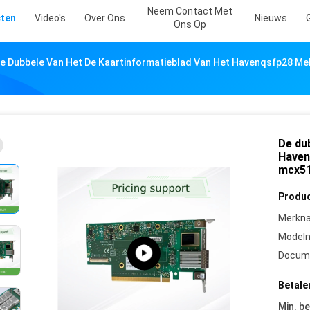
Neem Contact Met
ten
Video's
Over Ons
Nieuws
Ons Op
e Dubbele Van Het De Kaartinformatieblad Van Het Havenqsfp28 Me
De du
Haven
mcx51
Produc
Merkn
Model
Docum
Betale
Min. be