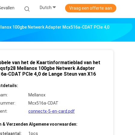
Dutch
Gevallen
Vraag een offerte aan
llanox 100gbe Netwerk Adapter Mcx516a-CDAT PCIe 4,0
bbele van het de Kaartinformatieblad van het
qsfp28 Mellanox 100gbe Netwerk Adapter
6a-CDAT PCIe 4,0 de Lange Steun van X16
tdetails:
aam:
Mellanox
nummer:
Mcx516a-CDAT
ent:
connectx-5-en-card.pdf
n & Verzenden Algemene voorwaarden:
stelaantal:
1pcs