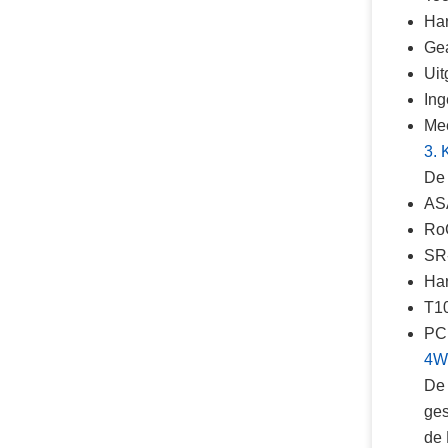
Har
Gea
Uit
Ing
Mee
3. 
De 
ASA
RoC
SR-
Ha
T10
PCI
4W
De 
ges
de 