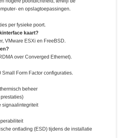
n hogere poortdichtheid, terwijl de
omputer- en opslagtoepassingen.
ies per fysieke poort.
interface kaart?
rver, VMware ESXi en FreeBSD.
gen?
 (RDMA over Converged Ethernet).
 Small Form Factor configuraties.
 thermisch beheer
prestaties)
signaalintegriteit
erabiliteit
che ontlading (ESD) tijdens de installatie