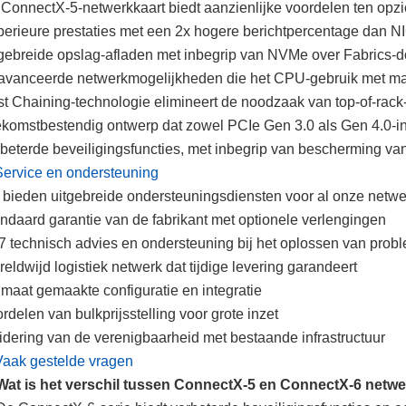
ConnectX-5-netwerkkaart biedt aanzienlijke voordelen ten opz
erieure prestaties met een 2x hogere berichtpercentage dan NI
gebreide opslag-afladen met inbegrip van NVMe over Fabrics-d
vanceerde netwerkmogelijkheden die het CPU-gebruik met m
t Chaining-technologie elimineert de noodzaak van top-of-rack
komstbestendig ontwerp dat zowel PCIe Gen 3.0 als Gen 4.0-in
beterde beveiligingsfuncties, met inbegrip van bescherming va
Service en ondersteuning
 bieden uitgebreide ondersteuningsdiensten voor al onze netw
ndaard garantie van de fabrikant met optionele verlengingen
7 technisch advies en ondersteuning bij het oplossen van prob
eldwijd logistiek netwerk dat tijdige levering garandeert
maat gemaakte configuratie en integratie
rdelen van bulkprijsstelling voor grote inzet
idering van de verenigbaarheid met bestaande infrastructuur
Vaak gestelde vragen
Wat is het verschil tussen ConnectX-5 en ConnectX-6 netw