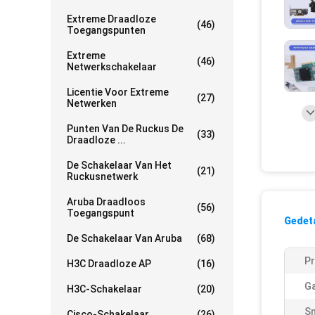
Extreme Draadloze
(46)
Toegangspunten
Extreme
(46)
Netwerkschakelaar
Licentie Voor Extreme
(27)
Netwerken
Punten Van De Ruckus De
(33)
Draadloze ...
De Schakelaar Van Het
(21)
Ruckusnetwerk
Aruba Draadloos
(56)
Toegangspunt
Gedeta
De Schakelaar Van Aruba
(68)
Pr
H3C Draadloze AP
(16)
Ga
H3C-Schakelaar
(20)
Sn
Cisco-Schakelaar
(26)