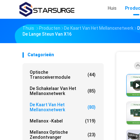
Huis
Produc
Thuis
Producten
De Kaart Van Het Mellanoxnetwerk
D
De Lange Steun Van X16
Catagorieën
Optische
(44)
Transceivermodule
De Schakelaar Van Het
(85)
Mellanoxnetwerk
De Kaart Van Het
(80)
Mellanoxnetwerk
Mellanox -kabel
(119)
Mellanox Optische
(23)
Zendontvanger