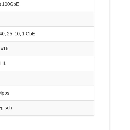
rt 100GbE
 40, 25, 10, 1 GbE
 x16
HHL
 Mpps
ypisch