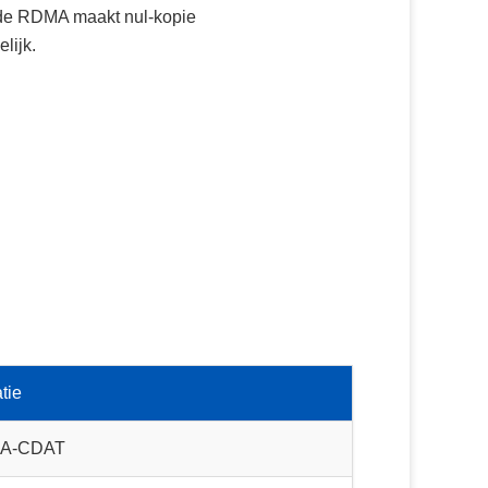
elde RDMA maakt nul-kopie
lijk.
tie
A-CDAT