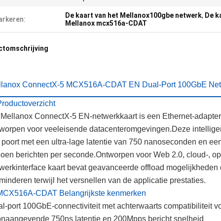
De kaart van het Mellanox100gbe netwerk
,
De k
rkeren:
Mellanox mcx516a-CDAT
ctomschrijving
llanox ConnectX-5 MCX516A-CDAT EN Dual-Port 100GbE Netwo
Productoverzicht
Mellanox ConnectX-5 EN-netwerkkaart is een Ethernet-adaptero
worpen voor veeleisende datacenteromgevingen.Deze intelligente
 poort met een ultra-lage latentie van 750 nanoseconden en een
joen berichten per seconde.Ontworpen voor Web 2.0, cloud-, o
werkinterface kaart bevat geavanceerde offload mogelijkheden
minderen terwijl het versnellen van de applicatie prestaties.
 MCX516A-CDAT Belangrijkste kenmerken
l-port 100GbE-connectiviteit met achterwaarts compatibiliteit 
naangevende 750ns latentie en 200Mpps bericht snelheid