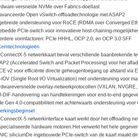
dware-versnelde NVMe over Fabrics-doellast
vanceerde Open vSwitch-offloadtechnologie met ASAP2
gebreide ondersteuning voor RoCE (RDMA over Converged Eth
ebedde PCIe-switch voor innovatieve host-chaining-mogelijkh
rdere vormfactoren: PCIe HHHL, OCP 2.0, en OCP 3.0 SFF
Kerntechnologieën
ConnectX-5 netwerkkaart bevat verschillende baanbrekende te
P2 (Accelerated Switch and Packet Processing) voor het afla
E v2 voor efficiënte directe geheugentoegang op afstand via 
IOV (Single Root I/O Virtualization) met ondersteuning voor max
rdwareversnelde overlay-netwerkprotocollen (VXLAN, NVGR
-DIF-handovering van handtekeningen voor end-to-end gegeve
e Gen 4.0-compatibiliteit met achterwaarts ondersteuning voor
erkingsbeginsel
ConnectX-5 netwerkinterface kaart werkt door het offloading n
pecialiseerde hardware motoren.Het verwerkt het hele gegevens
NIC siliciumDe ingebouwde PCIe-switch van de kaart maakt dir