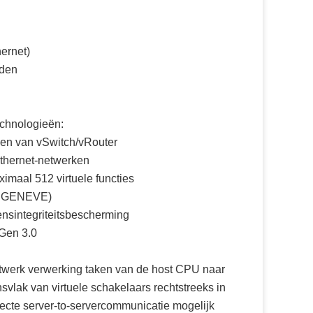
ernet)
eden
chnologieën:
den van vSwitch/vRouter
Ethernet-netwerken
imaal 512 virtuele functies
E, GENEVE)
nsintegriteitsbescherming
 Gen 3.0
etwerk verwerking taken van de host CPU naar
vlak van virtuele schakelaars rechtstreeks in
ecte server-to-servercommunicatie mogelijk