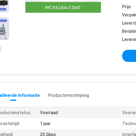
Prijs:
Verpak
Leverti
Betali
Leveri
illeerde Informatie
Productomschrijving
oductenstatus:
Voorraad
Voorw
rantietijd:
1 jaar
Techno
elheid:
25 Gbps
Interf