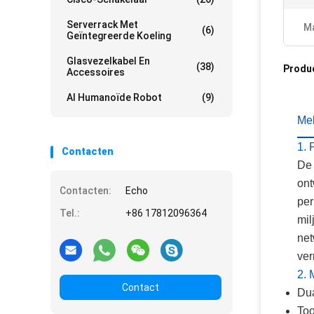
Serverrack Met
Ma
(6)
Geïntegreerde Koeling
Glasvezelkabel En
(38)
Produ
Accessoires
AI Humanoïde Robot
(9)
Me
1. 
Contacten
De 
ont
Contacten:
Echo
per
Tel.:
+86 17812096364
mil
net
ver
2.
Contact
Dua
Too