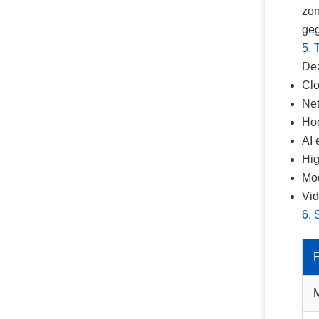
zon
geg
5. 
Dez
Clo
Net
Hoo
AI 
Hig
Mod
Vid
6. 