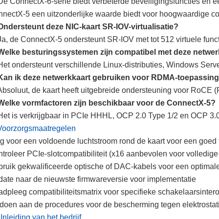
De ConnectX-6-serie biedt verbeterde beveiligingsfuncties en ee
nectX-5 een uitzonderlijke waarde biedt voor hoogwaardige c
Ondersteunt deze NIC-kaart SR-IOV-virtualisatie?
Ja, de ConnectX-5 ondersteunt SR-IOV met tot 512 virtuele funct
Welke besturingssystemen zijn compatibel met deze netwerk
Het ondersteunt verschillende Linux-distributies, Windows Se
 Kan ik deze netwerkkaart gebruiken voor RDMA-toepassin
Absoluut, de kaart heeft uitgebreide ondersteuning voor RoCE
 Welke vormfactoren zijn beschikbaar voor de ConnectX-5?
Het is verkrijgbaar in PCIe HHHL, OCP 2.0 Type 1/2 en OCP 3.0
Voorzorgsmaatregelen
g voor een voldoende luchtstroom rond de kaart voor een goed
troleer PCIe-slotcompatibiliteit (x16 aanbevolen voor volledige 
ruik gekwalificeerde optische of DAC-kabels voor een optimale 
ate naar de nieuwste firmwareversie voor implementatie
dpleeg compatibiliteitsmatrix voor specifieke schakelaarsinterop
doen aan de procedures voor de bescherming tegen elektrostatis
 Inleiding van het bedrijf