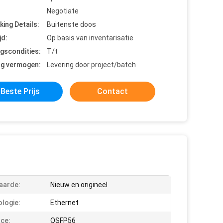
Negotiate
king Details:
Buitenste doos
jd:
Op basis van inventarisatie
ngscondities:
T/t
ng vermogen:
Levering door project/batch
Beste Prijs
Contact
aarde:
Nieuw en origineel
logie:
Ethernet
ace:
QSFP56