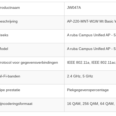
roductnaam
JW047A
eschrijving
AP-220-MNT-W1W Mt Basic Wh
eeks
A ruba Campus Unified AP - 
odel
A ruba Campus Unified AP - 
rotocol voor gegevensverbindingen
IEEE 802.11a, IEEE 802.11ac
i-Fi-banden
2.4 GHz, 5 GHz
ipe prestatie
Piekgegevenspercentage
ijncoderingsformaat
16 QAM, 256 QAM, 64 QAM,