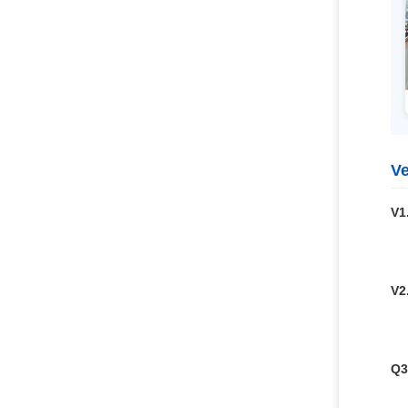
Ve
V1
V2
Q3