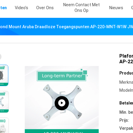
Neem Contact Met
ten
Video's
Over Ons
Nieuws
Ons Op
fond Mount Aruba Draadloze Toegangspunten AP-220-MNT-W1W JW0
Plafo
AP-22
Produc
Merkn
Model
Betale
Min. be
Prijs:
Verpak