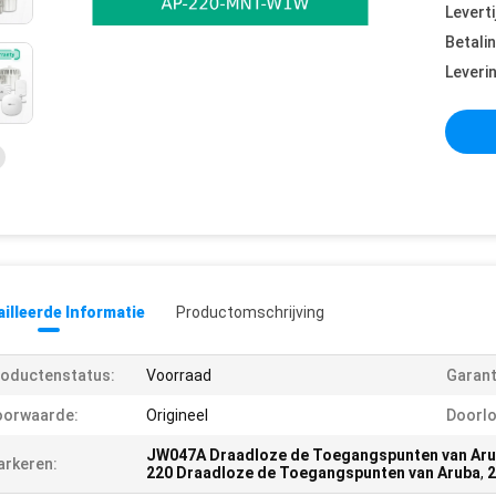
Leverti
Betali
Leveri
illeerde Informatie
Productomschrijving
oductenstatus:
Voorraad
Garant
oorwaarde:
Origineel
Doorlo
JW047A Draadloze de Toegangspunten van Ar
rkeren:
220 Draadloze de Toegangspunten van Aruba
,
2