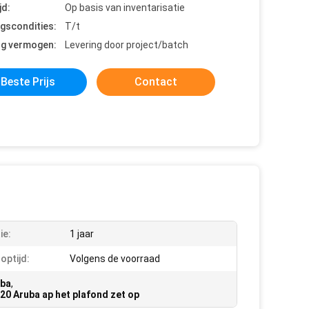
jd:
Op basis van inventarisatie
ngscondities:
T/t
ng vermogen:
Levering door project/batch
Beste Prijs
Contact
ie:
1 jaar
optijd:
Volgens de voorraad
uba
,
20 Aruba ap het plafond zet op