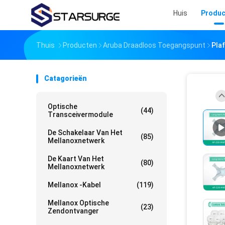
Huis
Produc
Thuis
Producten
Aruba Draadloos Toegangspunt
Pla
Catagorieën
Optische
(44)
Transceivermodule
De Schakelaar Van Het
(85)
Mellanoxnetwerk
De Kaart Van Het
(80)
Mellanoxnetwerk
Mellanox -kabel
(119)
Mellanox Optische
(23)
Zendontvanger