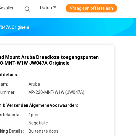
Dutch
Gevallen
Vraag een offerte aan
47A Originele
nd Mount Aruba Draadloze toegangspunten
0-MNT-W1W JW047A Originele
tdetails:
aam:
Aruba
nummer:
AP-220-MNT-W1W (JW047A)
n & Verzenden Algemene voorwaarden:
stelaantal:
1pcs
Negotiate
king Details:
Buitenste doos