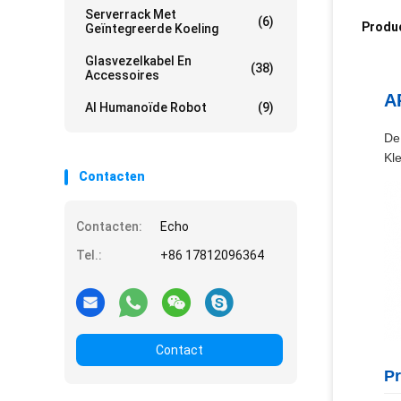
Serverrack Met
(6)
Produ
Geïntegreerde Koeling
Glasvezelkabel En
(38)
Accessoires
A
AI Humanoïde Robot
(9)
De
Kl
Contacten
Contacten:
Echo
Tel.:
+86 17812096364
Contact
Pr