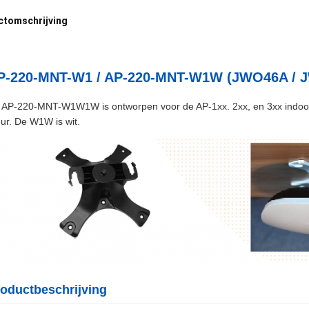
ctomschrijving
P-220-MNT-W1 / AP-220-MNT-W1W (JWO46A / 
 AP-220-MNT-W1W1W is ontworpen voor de AP-1xx. 2xx, en 3xx indoor A
eur. De W1W is wit.
oductbeschrijving