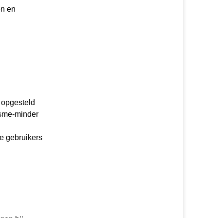
en en
 opgesteld
isme-minder
e gebruikers