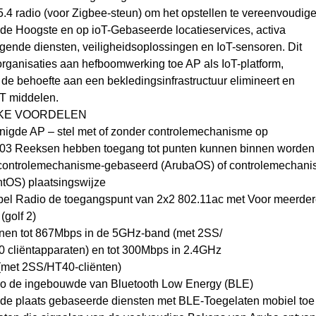
.4 radio (voor Zigbee-steun) om het opstellen te vereenvoudig
nde Hoogste en op ioT-Gebaseerde locatieservices, activa
gende diensten, veiligheidsoplossingen en IoT-sensoren. Dit
organisaties aan hefboomwerking toe AP als IoT-platform,
de behoefte aan een bekledingsinfrastructuur elimineert en
IT middelen.
KE VOORDELEN
enigde AP – stel met of zonder controlemechanisme op
303 Reeksen hebben toegang tot punten kunnen binnen worden
 controlemechanisme-gebaseerd (ArubaOS) of controlemechan
ntOS) plaatsingswijze
bel Radio de toegangspunt van 2x2 802.11ac met Voor meerder
golf 2)
unen tot 867Mbps in de 5GHz-band (met 2SS/
 cliëntapparaten) en tot 300Mbps in 2.4GHz
(met 2SS/HT40-cliënten)
io de ingebouwde van Bluetooth Low Energy (BLE)
t de plaats gebaseerde diensten met BLE-Toegelaten mobiel toe