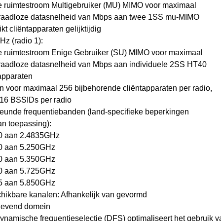
e ruimtestroom Multigebruiker (MU) MIMO voor maximaal
raadloze datasnelheid van Mbps aan twee 1SS mu-MIMO
kt cliëntapparaten gelijktijdig
Hz (radio 1):
e ruimtestroom Enige Gebruiker (SU) MIMO voor maximaal
raadloze datasnelheid van Mbps aan individuele 2SS HT40
apparaten
n voor maximaal 256 bijbehorende cliëntapparaten per radio,
 16 BSSIDs per radio
teunde frequentiebanden (land-specifieke beperkingen
an toepassing):
00 aan 2.4835GHz
50 aan 5.250GHz
50 aan 5.350GHz
70 aan 5.725GHz
25 aan 5.850GHz
chikbare kanalen: Afhankelijk van gevormd
gevend domein
ynamische frequentieselectie (DFS) optimaliseert het gebruik v