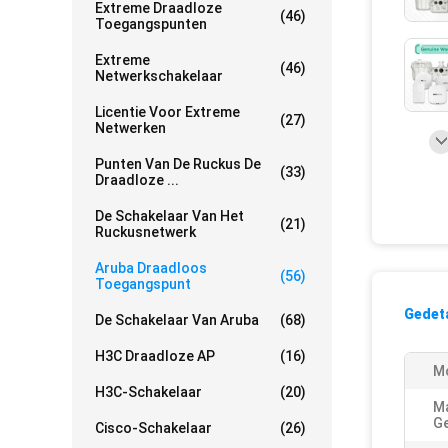
Extreme Draadloze
(46)
Toegangspunten
Extreme
(46)
Netwerkschakelaar
Licentie Voor Extreme
(27)
Netwerken
Punten Van De Ruckus De
(33)
Draadloze ...
De Schakelaar Van Het
(21)
Ruckusnetwerk
Aruba Draadloos
(56)
Toegangspunt
Gedeta
De Schakelaar Van Aruba
(68)
H3C Draadloze AP
(16)
M
H3C-Schakelaar
(20)
M
Ge
Cisco-Schakelaar
(26)