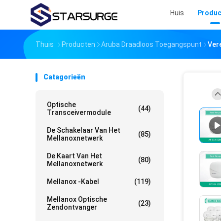
Huis
Produc
Thuis
Producten
Aruba Draadloos Toegangspunt
Ver
Catagorieën
Optische
(44)
Transceivermodule
De Schakelaar Van Het
(85)
Mellanoxnetwerk
De Kaart Van Het
(80)
Mellanoxnetwerk
Mellanox -kabel
(119)
Mellanox Optische
(23)
Zendontvanger