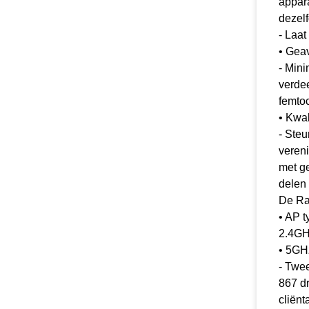
appar
dezelf
- Laat
• Gea
- Mini
verde
femtoc
• Kwa
- Steu
veren
met ge
delen
De Ra
• AP 
2.4GH
• 5GHz
- Twe
867 d
cliënt