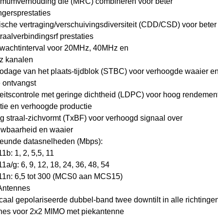
imumverhouding die (MRC) combineren voor beter
ngersprestaties
ische vertraging/verschuivingsdiversiteit (CDD/CSD) voor beter
raalverbindingsrf prestaties
t wachtinterval voor 20MHz, 40MHz en
 kanalen
codage van het plaats-tijdblok (STBC) voor verhoogde waaier e
e ontvangst
teitscontrole met geringe dichtheid (LDPC) voor hoog rendemen
tie en verhoogde productie
g straal-zichvormt (TxBF) voor verhoogd signaal over
uwbaarheid en waaier
teunde datasnelheden (Mbps):
11b: 1, 2, 5,5, 11
11a/g: 6, 9, 12, 18, 24, 36, 48, 54
.11n: 6,5 tot 300 (MCS0 aan MCS15)
Antennes
icaal gepolariseerde dubbel-band twee downtilt in alle richtinge
nes voor 2x2 MIMO met piekantenne