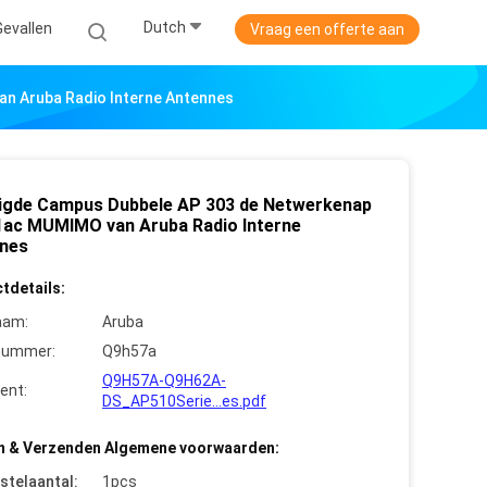
Dutch
Gevallen
Vraag een offerte aan
n Aruba Radio Interne Antennes
igde Campus Dubbele AP 303 de Netwerkenap
1ac MUMIMO van Aruba Radio Interne
nes
tdetails:
aam:
Aruba
nummer:
Q9h57a
Q9H57A-Q9H62A-
ent:
DS_AP510Serie...es.pdf
n & Verzenden Algemene voorwaarden:
stelaantal:
1pcs