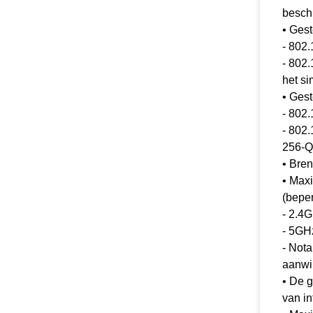
besch
• Ges
- 802
- 802.
het s
• Ges
- 802
- 802
256-
• Bre
• Maxi
(beper
- 2.4
- 5GH
- Nota
aanwi
• De g
van in