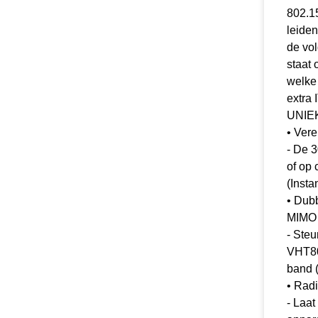
802.15
leide
de vol
staat 
welke 
extra 
UNIE
• Ver
- De 
of op
(Insta
• Dub
MIMO (
- Ste
VHT80
band 
• Rad
- Laa