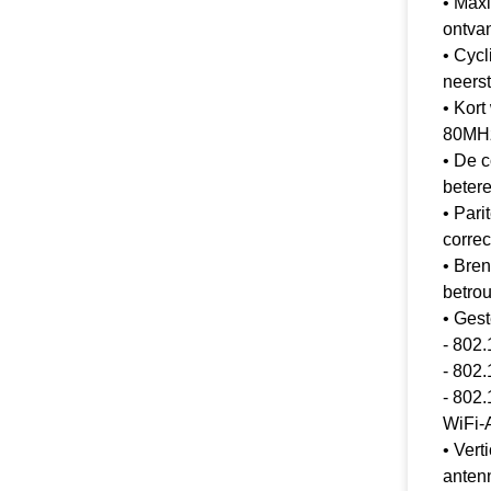
• Max
ontva
• Cycl
neerst
• Kor
80MHz
• De 
beter
• Pari
correc
• Bren
betro
• Ges
- 802.
- 802.
- 802
WiFi-
• Vert
anten