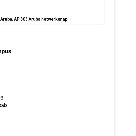
 Aruba
,
AP 303 Aruba netwerkenap
mpus
03
oals