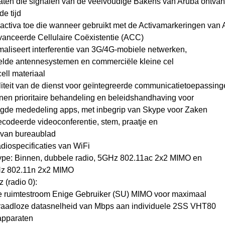
aten die signalen van de veelvoudige Bakens van Aruba ontvan
de tijd
 activa toe die wanneer gebruikt met de Activamarkeringen van
vanceerde Cellulaire Coëxistentie (ACC)
maliseert interferentie van 3G/4G-mobiele netwerken,
elde antennesystemen en commerciële kleine cel
ell materiaal
liteit van de dienst voor geïntegreerde communicatietoepassin
nen prioritaire behandeling en beleidshandhaving voor
igde mededeling apps, met inbegrip van Skype voor Zaken
codeerde videoconferentie, stem, praatje en
 van bureaublad
diospecificaties van WiFi
type: Binnen, dubbele radio, 5GHz 802.11ac 2x2 MIMO en
z 802.11n 2x2 MIMO
 (radio 0):
e ruimtestroom Enige Gebruiker (SU) MIMO voor maximaal
raadloze datasnelheid van Mbps aan individuele 2SS VHT80
apparaten