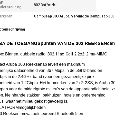
E -
802.3af/at/bt
dersteuning:
rkeren:
Campusap 303 Aruba
,
Verenigde Campusap 303
ctomschrijving
BA DE TOEGANGSpunten VAN DE 303 REEKSENca
802.11ac-Golf 2 2x2:
e: Binnen, dubbele radio,
2 mu-MIMO
ct Aruba 303 Reeksenap levert een maximum
enlijke datasnelheid van 867 Mbps in de 5GHz-band en
bps in de 2.4GHz-band (voor een gezamenlijke piek
nelheid van 1.2Gbps). Het kenmerken van 2x2: 2SS, is Aruba 3
pen voor de middelgrote milieu's van de apparatendichtheid, z
en, kleinhandelstakken, pakhuizen, hotels en onderneming
s, waar het milieu gekost gevoelig is.
PLATFORMmogelijkheden
3 Reeksen omvat geïntegreerd Bluetooth 5 en