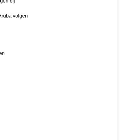
gen bij
 Aruba volgen
gen