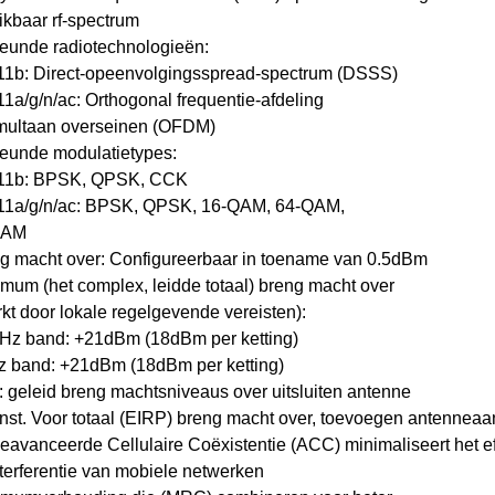
ikbaar rf-spectrum
teunde radiotechnologieën:
.11b: Direct-opeenvolgingsspread-spectrum (DSSS)
11a/g/n/ac: Orthogonal frequentie-afdeling
imultaan overseinen (OFDM)
teunde modulatietypes:
.11b: BPSK, QPSK, CCK
.11a/g/n/ac: BPSK, QPSK, 16-QAM, 64-QAM,
QAM
ng macht over: Configureerbaar in toename van 0.5dBm
mum (het complex, leidde totaal) breng macht over
kt door lokale regelgevende vereisten):
GHz band: +21dBm (18dBm per ketting)
z band: +21dBm (18dBm per ketting)
: geleid breng machtsniveaus over uitsluiten antenne
nst. Voor totaal (EIRP) breng macht over, toevoegen antenneaa
eavanceerde Cellulaire Coëxistentie (ACC) minimaliseert het ef
terferentie van mobiele netwerken