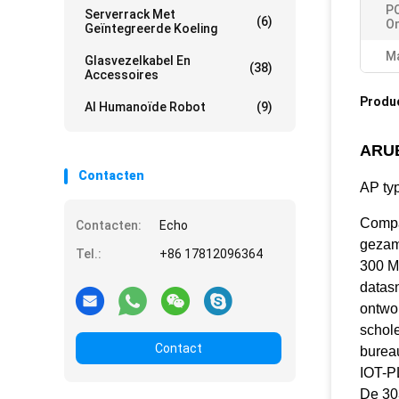
PO
Serverrack Met
(6)
On
Geïntegreerde Koeling
Ma
Glasvezelkabel En
(38)
Accessoires
Produ
AI Humanoïde Robot
(9)
ARU
Contacten
AP typ
Compa
Contacten:
Echo
gezam
Tel.:
+86 17812096364
300 M
datas
ontwor
schol
Contact
bureau
IOT-
De 30