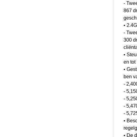
- Twe
867 d
geschi
• 2.4G
- Twe
300 d
cliënt
• Steu
en tot
• Ges
ben v
- 2,4
- 5,1
- 5,2
- 5,4
- 5,7
• Bes
regel
• De d