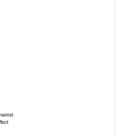
nwinst
fect