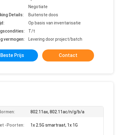
Negotiate
king Details:
Buitenste doos
jd:
Op basis van inventarisatie
ngscondities:
T/t
ng vermogen:
Levering door project/batch
Beste Prijs
Contact
Normen:
802.11ax, 802.11ac/n/g/b/a
et -poorten:
1x 2.5G smartraat, 1x 1G