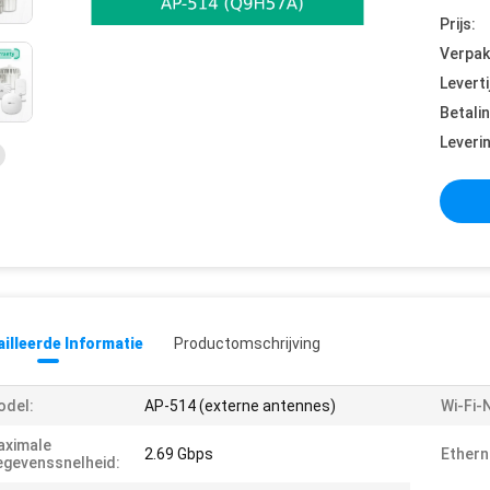
Prijs:
Verpak
Leverti
Betali
Leveri
illeerde Informatie
Productomschrijving
odel:
AP-514 (externe antennes)
Wi-Fi-
aximale
2.69 Gbps
Ethern
gevenssnelheid: