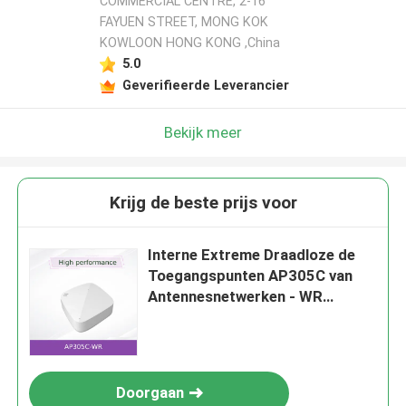
COMMERCIAL CENTRE, 2-16
FAYUEN STREET, MONG KOK
KOWLOON HONG KONG ,China
5.0
Geverifieerde Leverancier
Bekijk meer
Krijg de beste prijs voor
Interne Extreme Draadloze de
Toegangspunten AP305C van
Antennesnetwerken - WR
802.11A/B/G/N/Ac/Ax
Doorgaan