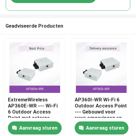
Geadviseerde Producten
Huis
ExtremeWireless
AP360I-WR Wi-Fi 6
AP360E-WR --- Wi-Fi
Outdoor Access Point
6 Outdoor Access
--- Gebouwd voor
Producten
Point met externe
ruwe omgevingen en
antenne connectoren
connectiviteit met
Aanvraag sturen
Aanvraag sturen
en fulltime
hoge dichtheid
Video's