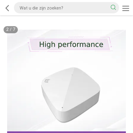
2
/
7