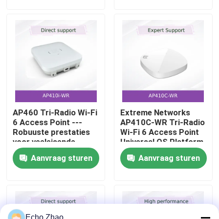
beveiligingssensor
voor EMEA
Over Ons
Fabriekstour
Kwaliteitscontrole
AP460 Tri-Radio Wi-Fi
Extreme Networks
Neem contact met ons op
6 Access Point ---
AP410C-WR Tri-Radio
Robuuste prestaties
Wi-Fi 6 Access Point
voor veeleisende
Universal OS Platform
buitenomgevingen
High-Density Security
Nieuws
Aanvraag sturen
Aanvraag sturen
Sensor
Gevallen
Vraag een offerte aan
Echo Zhao