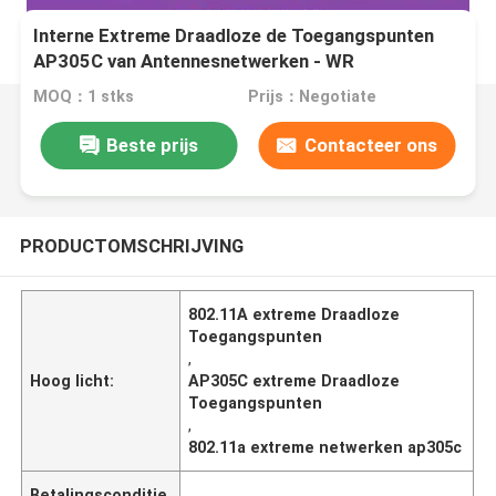
Interne Extreme Draadloze de Toegangspunten
AP305C van Antennesnetwerken - WR
802.11A/B/G/N/Ac/Ax
MOQ：1 stks
Prijs：Negotiate
Beste prijs
Contacteer ons
PRODUCTOMSCHRIJVING
802.11A extreme Draadloze
Toegangspunten
,
Hoog licht:
AP305C extreme Draadloze
Toegangspunten
,
802.11a extreme netwerken ap305c
Betalingsconditie