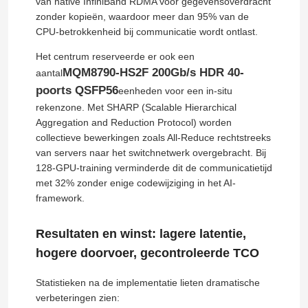
van native InfiniBand RDMA voor gegevensoverdracht
zonder kopieën, waardoor meer dan 95% van de
CPU-betrokkenheid bij communicatie wordt ontlast.
Het centrum reserveerde er ook een
MQM8790-HS2F 200Gb/s HDR 40-
aantal
poorts QSFP56
eenheden voor een in-situ
rekenzone. Met SHARP (Scalable Hierarchical
Aggregation and Reduction Protocol) worden
collectieve bewerkingen zoals All-Reduce rechtstreeks
van servers naar het switchnetwerk overgebracht. Bij
128-GPU-training verminderde dit de communicatietijd
met 32% zonder enige codewijziging in het AI-
framework.
Huis
Resultaten en winst: lagere latentie,
hogere doorvoer, gecontroleerde TCO
Producten
Statistieken na de implementatie lieten dramatische
verbeteringen zien:
Video's