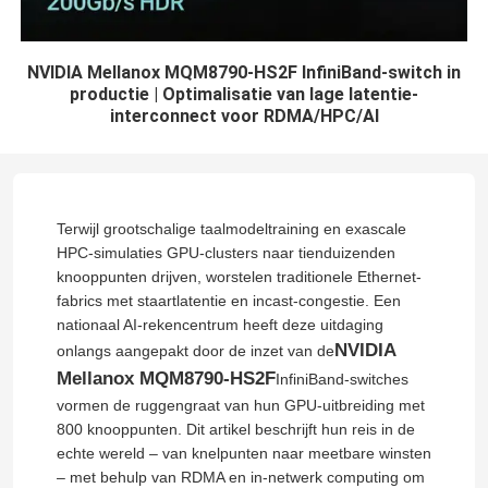
NVIDIA Mellanox MQM8790-HS2F InfiniBand-switch in
productie | Optimalisatie van lage latentie-
interconnect voor RDMA/HPC/AI
Terwijl grootschalige taalmodeltraining en exascale
HPC-simulaties GPU-clusters naar tienduizenden
knooppunten drijven, worstelen traditionele Ethernet-
fabrics met staartlatentie en incast-congestie. Een
nationaal AI-rekencentrum heeft deze uitdaging
NVIDIA
onlangs aangepakt door de inzet van de
Mellanox MQM8790-HS2F
InfiniBand-switches
vormen de ruggengraat van hun GPU-uitbreiding met
800 knooppunten. Dit artikel beschrijft hun reis in de
echte wereld – van knelpunten naar meetbare winsten
– met behulp van RDMA en in-netwerk computing om