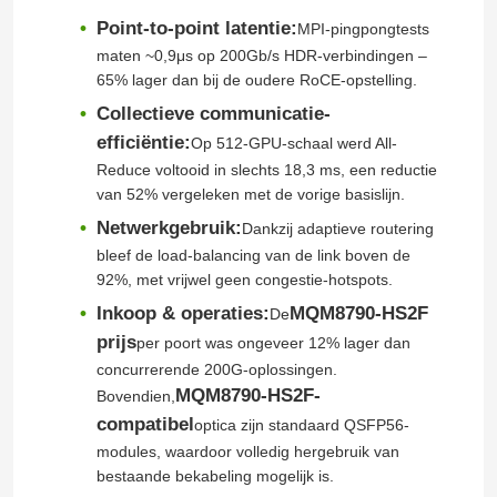
Point-to-point latentie:
MPI-pingpongtests
maten ~0,9μs op 200Gb/s HDR-verbindingen –
Over Ons
65% lager dan bij de oudere RoCE-opstelling.
Collectieve communicatie-
Fabriekstour
efficiëntie:
Op 512-GPU-schaal werd All-
Reduce voltooid in slechts 18,3 ms, een reductie
van 52% vergeleken met de vorige basislijn.
Kwaliteitscontrole
Netwerkgebruik:
Dankzij adaptieve routering
bleef de load-balancing van de link boven de
Neem contact met ons op
92%, met vrijwel geen congestie-hotspots.
Inkoop & operaties:
MQM8790-HS2F
De
prijs
Nieuws
per poort was ongeveer 12% lager dan
concurrerende 200G-oplossingen.
MQM8790-HS2F-
Bovendien,
Gevallen
compatibel
optica zijn standaard QSFP56-
modules, waardoor volledig hergebruik van
bestaande bekabeling mogelijk is.
Vraag een offerte aan