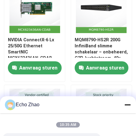
NVIDIA ConnectX-6 Lx
MQM8790-HS2R 200G
25/50G Ethernet
InfiniBand slimme
SmartNIC
schakelaar – onbeheerd,
MCX623436AN-CDAB
C2P-luchtstroom, 40x
QSFP56
Aanvraag sturen
Aanvraag sturen
Echo Zhao
10:35 AM