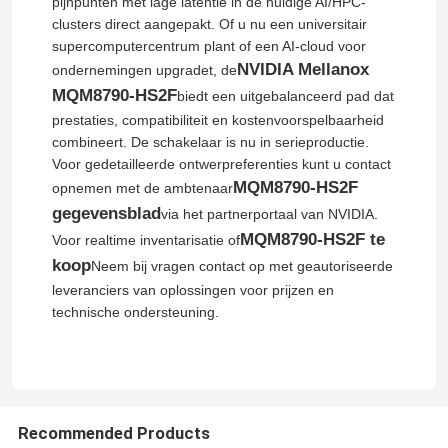
pijnpunten met lage latentie in de huidige AI/HPC-
clusters direct aangepakt. Of u nu een universitair
NVIDIA kabel
supercomputercentrum plant of een AI-cloud voor
NVIDIA Mellanox
ondernemingen upgradet, de
MQM8790-HS2F
biedt een uitgebalanceerd pad dat
NVIDIA-optische transceiver
prestaties, compatibiliteit en kostenvoorspelbaarheid
combineert. De schakelaar is nu in serieproductie.
Voor gedetailleerde ontwerpreferenties kunt u contact
Extreme Draadloze Toegangspunten
MQM8790-HS2F
opnemen met de ambtenaar
gegevensblad
via het partnerportaal van NVIDIA.
Extreme netwerkschakelaar
MQM8790-HS2F te
Voor realtime inventarisatie of
koop
Neem bij vragen contact op met geautoriseerde
leveranciers van oplossingen voor prijzen en
Licentie voor extreme netwerken
technische ondersteuning.
Punten van de Ruckus de Draadloze Toegang
De Schakelaar van het Ruckusnetwerk
Recommended Products