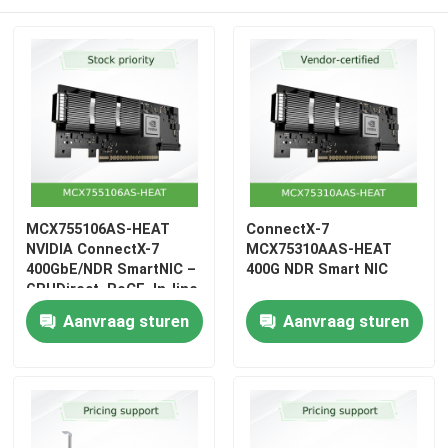
Aruba Draadloos Toegangspunt
De Schakelaar van Aruba
Cisco-schakelaar
MCX755106AS-HEAT
ConnectX‐7
Serverrack met geïntegreerde koeling
NVIDIA ConnectX-7
MCX75310AAS‐HEAT
400GbE/NDR SmartNIC –
400G NDR Smart NIC
GPUDirect, RoCE, In-line
Glasvezelkabel en accessoires
Security
Aanvraag sturen
Aanvraag sturen