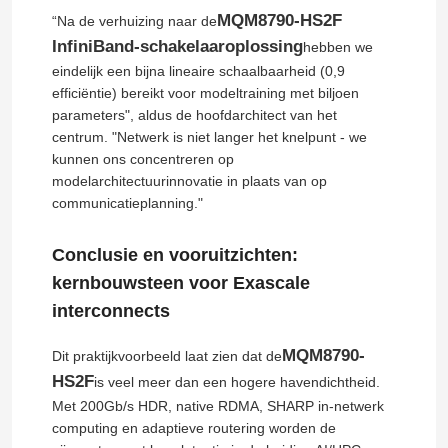
MQM8790-HS2F
“Na de verhuizing naar de
InfiniBand-schakelaaroplossing
hebben we
optische transceivermodule
eindelijk een bijna lineaire schaalbaarheid (0,9
efficiëntie) bereikt voor modeltraining met biljoen
De Schakelaar van het Mellanoxnetwerk
parameters", aldus de hoofdarchitect van het
centrum. "Netwerk is niet langer het knelpunt - we
kunnen ons concentreren op
De Kaart van het Mellanoxnetwerk
modelarchitectuurinnovatie in plaats van op
communicatieplanning."
Mellanox -kabel
Conclusie en vooruitzichten:
kernbouwsteen voor Exascale
Mellanox Optische Zendontvanger
interconnects
MQM8790-
Dit praktijkvoorbeeld laat zien dat de
Nvidia Network Switch
HS2F
is veel meer dan een hogere havendichtheid.
Met 200Gb/s HDR, native RDMA, SHARP in-netwerk
computing en adaptieve routering worden de
NVIDIA-netwerkkaart