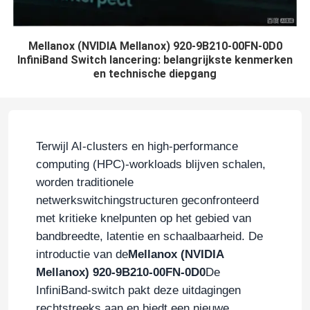
Mellanox (NVIDIA Mellanox) 920-9B210-00FN-0D0
InfiniBand Switch lancering: belangrijkste kenmerken
en technische diepgang
Terwijl AI-clusters en high-performance
computing (HPC)-workloads blijven schalen,
worden traditionele
netwerkswitchingstructuren geconfronteerd
met kritieke knelpunten op het gebied van
bandbreedte, latentie en schaalbaarheid. De
introductie van de
Mellanox (NVIDIA
Mellanox) 920-9B210-00FN-0D0
De
InfiniBand-switch pakt deze uitdagingen
rechtstreeks aan en biedt een nieuwe