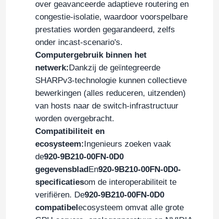
over geavanceerde adaptieve routering en
congestie-isolatie, waardoor voorspelbare
Over Ons
prestaties worden gegarandeerd, zelfs
onder incast-scenario's.
Computergebruik binnen het
Fabriekstour
netwerk:
Dankzij de geïntegreerde
SHARPv3-technologie kunnen collectieve
Kwaliteitscontrole
bewerkingen (alles reduceren, uitzenden)
van hosts naar de switch-infrastructuur
worden overgebracht.
Neem contact met ons op
Compatibiliteit en
ecosysteem:
Ingenieurs zoeken vaak
Nieuws
de
920-9B210-00FN-0D0
gegevensblad
En
920-9B210-00FN-0D0-
specificaties
om de interoperabiliteit te
Gevallen
verifiëren. De
920-9B210-00FN-0D0
compatibel
ecosysteem omvat alle grote
Vraag een offerte aan