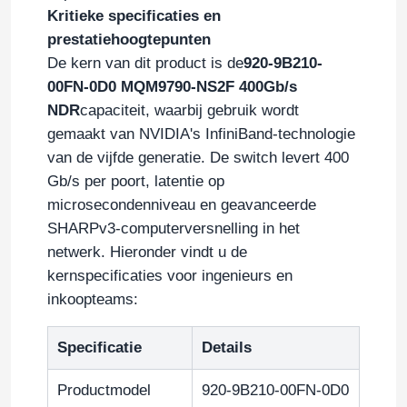
Kritieke specificaties en
prestatiehoogtepunten
De kern van dit product is de
920-9B210-
00FN-0D0 MQM9790-NS2F 400Gb/s
NDR
capaciteit, waarbij gebruik wordt
gemaakt van NVIDIA's InfiniBand-technologie
van de vijfde generatie. De switch levert 400
Gb/s per poort, latentie op
microsecondenniveau en geavanceerde
SHARPv3-computerversnelling in het
netwerk. Hieronder vindt u de
kernspecificaties voor ingenieurs en
inkoopteams:
Specificatie
Details
Productmodel
920-9B210-00FN-0D0