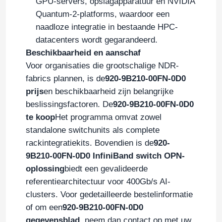
GPU-servers, opslagapparatuur en NVIDIA
Quantum-2-platforms, waardoor een
optische transceivermodule
naadloze integratie in bestaande HPC-
datacenters wordt gegarandeerd.
Beschikbaarheid en aanschaf
De Schakelaar van het Mellanoxnetwerk
Voor organisaties die grootschalige NDR-
fabrics plannen, is de
920-9B210-00FN-0D0
De Kaart van het Mellanoxnetwerk
prijs
en beschikbaarheid zijn belangrijke
beslissingsfactoren. De
920-9B210-00FN-0D0
te koop
Het programma omvat zowel
Mellanox -kabel
standalone switchunits als complete
rackintegratiekits. Bovendien is de
920-
Mellanox Optische Zendontvanger
9B210-00FN-0D0 InfiniBand switch OPN-
oplossing
biedt een gevalideerde
referentiearchitectuur voor 400Gb/s AI-
Nvidia Network Switch
clusters. Voor gedetailleerde bestelinformatie
of om een
920-9B210-00FN-0D0
NVIDIA-netwerkkaart
gegevensblad
, neem dan contact op met uw