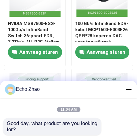
NVIDIA MSB7800-ES2F
100 Gb/s InfiniBand EDR-
100Gb/s InfiniBand
kabel MCP1600-E003E26
Switch 36-poort EDR,
QSFP28 koperen DAC
7.2Tb/s, 1U, P2C Airflow,
voor top-of-rack
extern beheerd
Aanvraag sturen
Aanvraag sturen
Echo Zhao
11:04 AM
Good day, what product are you looking 
for?
NVIDIA Q3400-RA 144-
ConnectX‐7
Port 800Gb/s XDR
MCX75310AAS‐HEAT