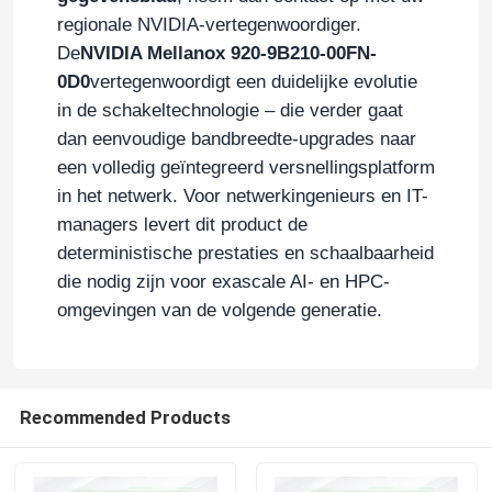
regionale NVIDIA-vertegenwoordiger.
NVIDIA kabel
De
NVIDIA Mellanox 920-9B210-00FN-
0D0
vertegenwoordigt een duidelijke evolutie
in de schakeltechnologie – die verder gaat
NVIDIA-optische transceiver
dan eenvoudige bandbreedte-upgrades naar
een volledig geïntegreerd versnellingsplatform
Extreme Draadloze Toegangspunten
in het netwerk. Voor netwerkingenieurs en IT-
managers levert dit product de
deterministische prestaties en schaalbaarheid
Extreme netwerkschakelaar
die nodig zijn voor exascale AI- en HPC-
omgevingen van de volgende generatie.
Licentie voor extreme netwerken
Punten van de Ruckus de Draadloze Toegang
Recommended Products
De Schakelaar van het Ruckusnetwerk