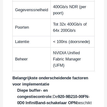
400Gb/s NDR (per
Gegevenssnelheid
poort)
Tot 32x 400Gb/s of
Poorten
64x 200Gb/s
Latentie
< 100ns (doorsnede)
NVIDIA Unified
Beheer
Fabric Manager
(UFM)
Huis
Belangrijkste onderscheidende factoren
voor implementatie
Producten
Diepe buffer- en
congestiecontrole:
De
920-9B210-00FN-
0D0 InfiniBand-schakelaar OPN
beschikt
Video's