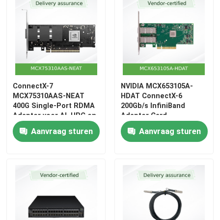
Aruba Draadloos Toegangspunt
De Schakelaar van Aruba
Cisco-schakelaar
ConnectX-7
NVIDIA MCX653105A-
MCX75310AAS-NEAT
HDAT ConnectX-6
400G Single-Port RDMA
200Gb/s InfiniBand
Serverrack met geïntegreerde koeling
Adapter voor AI, HPC en
Adapter Card
Cloud Data Centers
Aanvraag sturen
Aanvraag sturen
Glasvezelkabel en accessoires