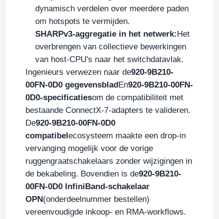
dynamisch verdelen over meerdere paden
om hotspots te vermijden.
SHARPv3-aggregatie in het netwerk:
Het
overbrengen van collectieve bewerkingen
van host-CPU's naar het switchdatavlak.
Ingenieurs verwezen naar de
920-9B210-
00FN-0D0 gegevensblad
En
920-9B210-00FN-
0D0-specificaties
om de compatibiliteit met
bestaande ConnectX-7-adapters te valideren.
De
920-9B210-00FN-0D0
compatibel
ecosysteem maakte een drop-in
vervanging mogelijk voor de vorige
Huis
ruggengraatschakelaars zonder wijzigingen in
de bekabeling. Bovendien is de
920-9B210-
Producten
00FN-0D0 InfiniBand-schakelaar
OPN
(onderdeelnummer bestellen)
vereenvoudigde inkoop- en RMA-workflows.
Video's