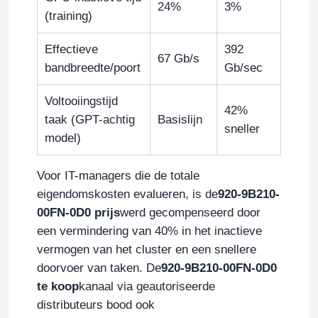
24%
3%
(training)
optische transceivermodule
Effectieve
392
67 Gb/s
bandbreedte/poort
Gb/sec
De Schakelaar van het Mellanoxnetwerk
Voltooiingstijd
42%
taak (GPT-achtig
Basislijn
De Kaart van het Mellanoxnetwerk
sneller
model)
Mellanox -kabel
Voor IT-managers die de totale
eigendomskosten evalueren, is de
920-9B210-
00FN-0D0 prijs
werd gecompenseerd door
Mellanox Optische Zendontvanger
een vermindering van 40% in het inactieve
vermogen van het cluster en een snellere
Nvidia Network Switch
doorvoer van taken. De
920-9B210-00FN-0D0
te koop
kanaal via geautoriseerde
distributeurs bood ook
NVIDIA-netwerkkaart