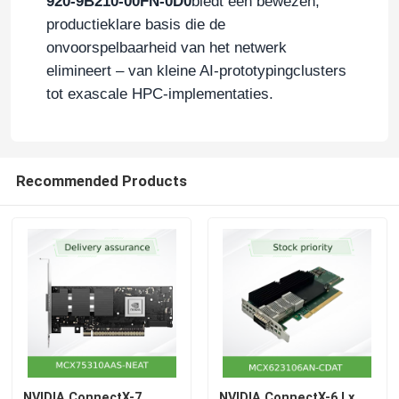
920-9B210-00FN-0D0
biedt een bewezen,
productieklare basis die de
Aruba Draadloos Toegangspunt
onvoorspelbaarheid van het netwerk
elimineert – van kleine AI-prototypingclusters
tot exascale HPC-implementaties.
De Schakelaar van Aruba
Cisco-schakelaar
Recommended Products
Serverrack met geïntegreerde koeling
Glasvezelkabel en accessoires
NVIDIA ConnectX-7
NVIDIA ConnectX-6 Lx