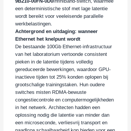
9B210-00FN-0D0
InfiniBand-switch, waarmee
een deterministische stof met lage latentie
wordt bereikt voor veeleisende parallelle
werkbelastingen.
Achtergrond en uitdaging: wanneer
Ethernet het knelpunt wordt
De bestaande 100Gb Ethernet-infrastructuur
van het laboratorium vertoonde consistent
pieken in de latentie tijdens volledig
gereduceerde bewerkingen, waardoor GPU-
inactieve tijden tot 25% konden oplopen bij
grootschalige trainingstaken. Hun oudere
switches misten RDMA-bewuste
congestiecontrole en computermogelijkheden
in het netwerk. Architecten hadden een
oplossing nodig die latentie van minder dan
een microseconde, verliesvrij transport en
naadloze schaalbaarheid kon bieden voor een