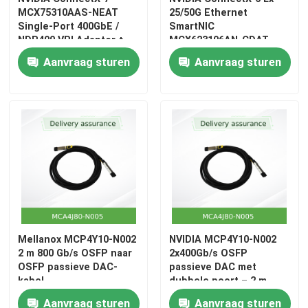
MCX75310AAS-NEAT
25/50G Ethernet
Single-Port 400GbE /
SmartNIC
NDR400 VPI Adapter ¢
MCX623106AN-CDAT
PCIe 5.0 x16, OSFP,
Aanvraag sturen
Aanvraag sturen
Secure Boot
Mellanox MCP4Y10-N002
NVIDIA MCP4Y10-N002
2 m 800 Gb/s OSFP naar
2x400Gb/s OSFP
OSFP passieve DAC-
passieve DAC met
kabel
dubbele poort – 2 m
direct aangesloten
Aanvraag sturen
Aanvraag sturen