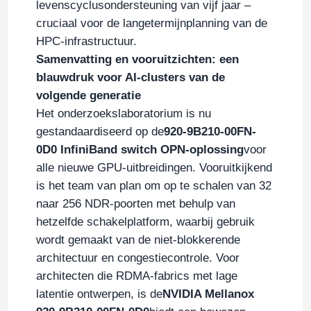
levenscyclusondersteuning van vijf jaar –
cruciaal voor de langetermijnplanning van de
NVIDIA kabel
HPC-infrastructuur.
Samenvatting en vooruitzichten: een
NVIDIA-optische transceiver
blauwdruk voor AI-clusters van de
volgende generatie
Het onderzoekslaboratorium is nu
Extreme Draadloze Toegangspunten
gestandaardiseerd op de
920-9B210-00FN-
0D0 InfiniBand switch OPN-oplossing
voor
Extreme netwerkschakelaar
alle nieuwe GPU-uitbreidingen. Vooruitkijkend
is het team van plan om op te schalen van 32
naar 256 NDR-poorten met behulp van
Licentie voor extreme netwerken
hetzelfde schakelplatform, waarbij gebruik
wordt gemaakt van de niet-blokkerende
Punten van de Ruckus de Draadloze Toegang
architectuur en congestiecontrole. Voor
architecten die RDMA-fabrics met lage
latentie ontwerpen, is de
NVIDIA Mellanox
De Schakelaar van het Ruckusnetwerk