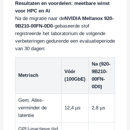
Resultaten en voordelen: meetbare winst
voor HPC en AI
Over Ons
Na de migratie naar de
NVIDIA Mellanox 920-
9B210-00FN-0D0
-gebaseerde stof
registreerde het laboratorium de volgende
Fabriekstour
verbeteringen gedurende een evaluatieperiode
van 30 dagen:
Kwaliteitscontrole
Na (920-
Vóór
9B210-
Neem contact met ons op
Metrisch
(100GbE)
00FN-
0D0)
Nieuws
Gem. Alles-
verminder de
12,4 µs
2,8 µs
Gevallen
latentie
Vraag een offerte aan
GPU-inactieve tijd