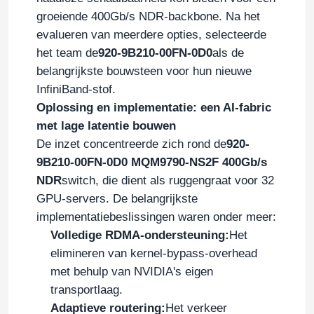
groeiende 400Gb/s NDR-backbone. Na het
evalueren van meerdere opties, selecteerde
het team de
920-9B210-00FN-0D0
als de
belangrijkste bouwsteen voor hun nieuwe
InfiniBand-stof.
Oplossing en implementatie: een AI-fabric
met lage latentie bouwen
De inzet concentreerde zich rond de
920-
9B210-00FN-0D0 MQM9790-NS2F 400Gb/s
NDR
switch, die dient als ruggengraat voor 32
GPU-servers. De belangrijkste
implementatiebeslissingen waren onder meer:
Volledige RDMA-ondersteuning:
Het
elimineren van kernel-bypass-overhead
met behulp van NVIDIA's eigen
transportlaag.
Adaptieve routering:
Het verkeer