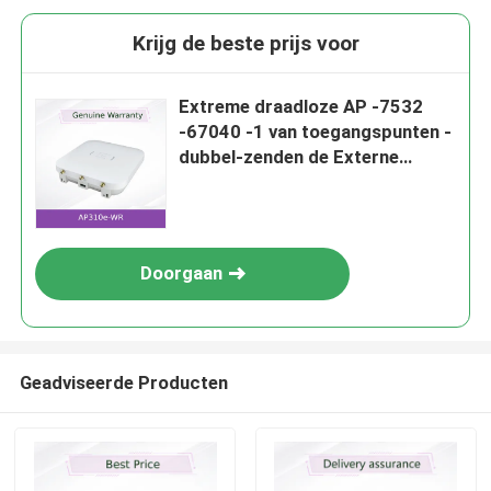
Krijg de beste prijs voor
Extreme draadloze AP -7532
-67040 -1 van toegangspunten -
dubbel-zenden de Externe
antennes van WR
802.11ac/802.11n 3X3 MIMO
via de radio uit
Doorgaan
Geadviseerde Producten