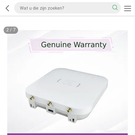
2
/
7