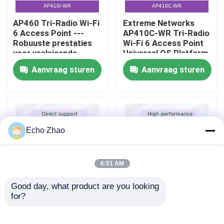
AP460 Tri-Radio Wi-Fi
Extreme Networks
Over Ons
6 Access Point ---
AP410C-WR Tri-Radio
Robuuste prestaties
Wi-Fi 6 Access Point
voor veeleisende
Universal OS Platform
Fabriekstour
buitenomgevingen
High-Density Security
Aanvraag sturen
Aanvraag sturen
Sensor
Kwaliteitscontrole
Neem contact met ons op
Echo Zhao
Nieuws
6:51 AM
Good day, what product are you looking 
Gevallen
for?
Extreme Networks
Extreme Wireless
AP360I-WR Outdoor
Access Points 10305
Wi-Fi 6 Access Point |
SFP-10G-DAC-P3M-
Vraag een offerte aan