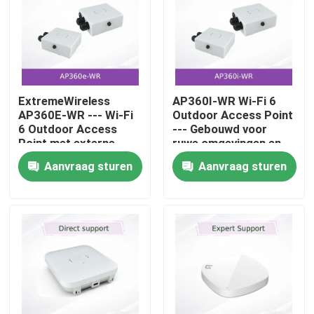
ExtremeWireless
AP360I-WR Wi-Fi 6
AP360E-WR --- Wi-Fi
Outdoor Access Point
6 Outdoor Access
--- Gebouwd voor
Point met externe
ruwe omgevingen en
antenne connectoren
connectiviteit met
Aanvraag sturen
Aanvraag sturen
en fulltime
hoge dichtheid
beveiligingssensor
voor EMEA
Huis
Producten
Video's