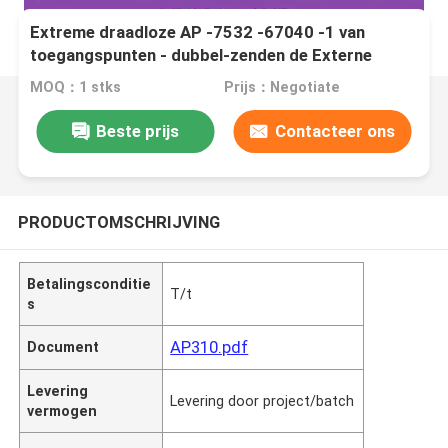
Extreme draadloze AP -7532 -67040 -1 van
toegangspunten - dubbel-zenden de Externe
antennes van WR 802.11ac/802.11n 3X3 MIMO via
MOQ：1 stks
Prijs：Negotiate
de radio uit
Beste prijs
Contacteer ons
PRODUCTOMSCHRIJVING
Betalingsconditie
T/t
s
AP310.pdf
Document
Levering
Levering door project/batch
vermogen