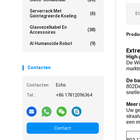
Serverrack Met
(6)
Et
Geïntegreerde Koeling
Glasvezelkabel En
(38)
Accessoires
Produ
AI Humanoïde Robot
(9)
Extr
High-
De Wi
Contacten
markt
De ba
Contacten:
Echo
802De
snelle
Tel.:
+86 17812096364
Meer 
Uw geb
straa
een mo
Contact