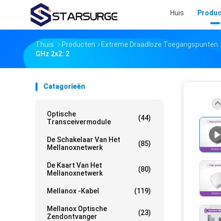
Huis
Produc
Thuis
Producten
Extreme Draadloze Toegangspunten
GHz 2x2: 2
Catagorieën
Optische
(44)
Transceivermodule
De Schakelaar Van Het
(85)
Mellanoxnetwerk
De Kaart Van Het
(80)
Mellanoxnetwerk
Mellanox -kabel
(119)
Mellanox Optische
(23)
Zendontvanger