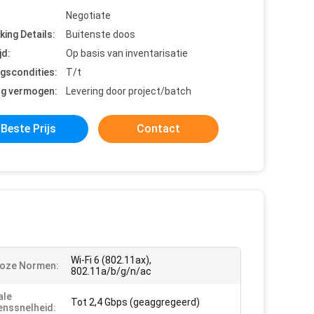
Negotiate
king Details:
Buitenste doos
jd:
Op basis van inventarisatie
ngscondities:
T/t
ng vermogen:
Levering door project/batch
Beste Prijs
Contact
Wi-Fi 6 (802.11ax),
loze Normen:
802.11a/b/g/n/ac
ale
Tot 2,4 Gbps (geaggregeerd)
nssnelheid: