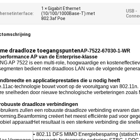
1 × Gigabit Ethernet
USB -
hernetinterface:
(10/100/1000Base-T) met
Connect
802.3af Poe
ctomschrijving
eme draadloze toegangspunten
AP-7522-67030-1-WR
performance AP van de Enterprise-klasse
NG AP 7522 is een multi-role, hoogwaardige en kosteneffectie
segmenten bedient met draadloos LAN van de volgende generatie
ndbreedte en applicatieprestaties die u nodig heeft
.11ac-technologie bouwt voort op de vooruitgang van 802.11n.
re snelheden door nieuwe technologische verbeteringen zoals M
robuuste draadloze verbindingen
ruikers zullen een robuuste draadloze verbinding ervaren dan o
lvorming.Beamforming creëert het meest efficiënte pad voor ge
biel apparaatHet resultaat is een sterkere verbinding die snel
• 802.11 DFS MIMO Energiebesparing (statisc