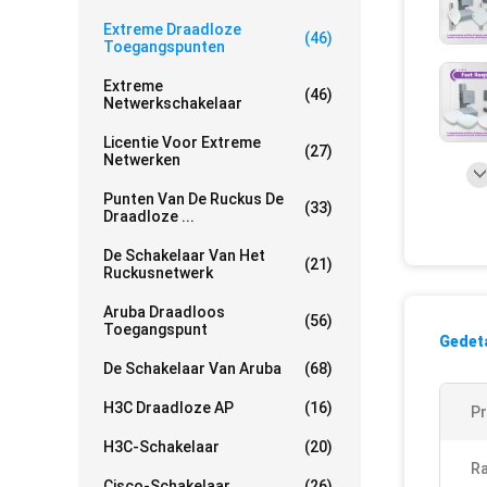
Extreme Draadloze
(46)
Toegangspunten
Extreme
(46)
Netwerkschakelaar
Licentie Voor Extreme
(27)
Netwerken
Punten Van De Ruckus De
(33)
Draadloze ...
De Schakelaar Van Het
(21)
Ruckusnetwerk
Aruba Draadloos
(56)
Toegangspunt
Gedeta
De Schakelaar Van Aruba
(68)
H3C Draadloze AP
(16)
P
H3C-Schakelaar
(20)
Ra
Cisco-Schakelaar
(26)