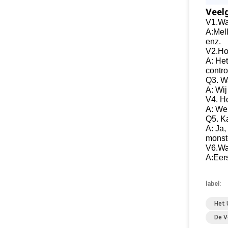
Veel
V1.Wa
A:Mel
enz.
V2.Ho
A: He
contro
Q3. W
A: Wi
V4. H
A: We
Q5. Ka
A: Ja,
monste
V6.Wa
A:Eers
label:
Het 
De V