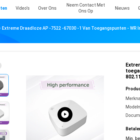
Neem Contact Met
ten
Video's
Over Ons
Nieuws
Ons Op
Extreme Draadloze AP -7522 -67030 -1 Van Toegangspunten - WR I
Extre
toega
802.11
Produc
Merkn
Model
Docum
Betale
Min. be