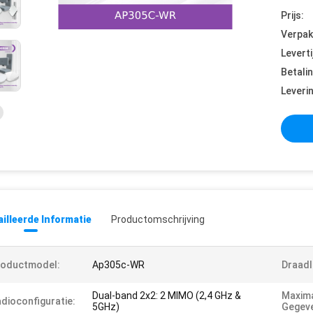
Prijs:
Verpak
Leverti
Betali
Leveri
illeerde Informatie
Productomschrijving
roductmodel:
Ap305c-WR
Draad
Dual-band 2x2: 2 MIMO (2,4 GHz &
Maxim
dioconfiguratie:
5GHz)
Gegeve