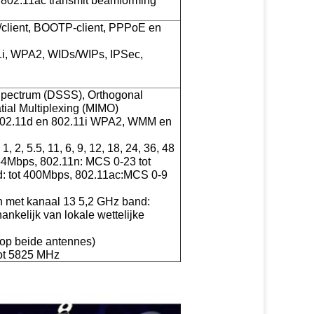
 802.11ac transmit beamforming
/client, BOOTP-client, PPPoE en
2.11i, WPA2, WIDs/WIPs, IPSec,
Spectrum (DSSS), Orthogonal
ial Multiplexing (MIMO)
 802.11d en 802.11i WPA2, WMM en
2, 5.5, 11, 6, 9, 12, 18, 24, 36, 48
 54Mbps, 802.11n: MCS 0-23 tot
: tot 400Mbps, 802.11ac:MCS 0-9
en met kanaal 13 5,2 GHz band:
ankelijk van lokale wettelijke
 op beide antennes)
tot 5825 MHz