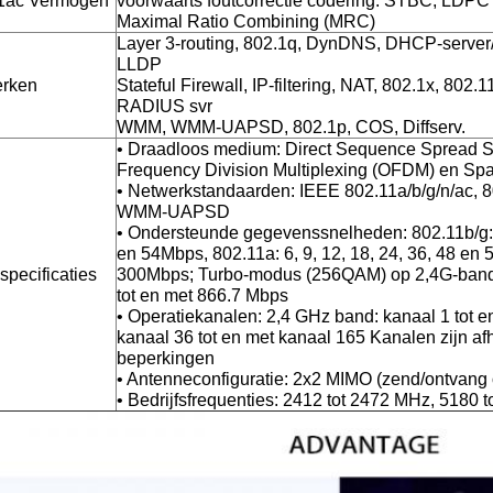
1ac Vermogen
voorwaarts foutcorrectie codering: STBC, LDPC
Maximal Ratio Combining (MRC)
Layer 3-routing, 802.1q, DynDNS, DHCP-server
LLDP
rken
Stateful Firewall, IP-filtering, NAT, 802.1x, 80
RADIUS svr
WMM, WMM-UAPSD, 802.1p, COS, Diffserv.
• Draadloos medium: Direct Sequence Spread 
Frequency Division Multiplexing (OFDM) en Spat
• Netwerkstandaarden: IEEE 802.11a/b/g/n/ac,
WMM-UAPSD
• Ondersteunde gegevenssnelheden: 802.11b/g: 1, 
en 54Mbps, 802.11a: 6, 9, 12, 18, 24, 36, 48 en
specificaties
300Mbps; Turbo-modus (256QAM) op 2,4G-band
tot en met 866.7 Mbps
• Operatiekanalen: 2,4 GHz band: kanaal 1 tot 
kanaal 36 tot en met kanaal 165 Kanalen zijn afh
beperkingen
• Antenneconfiguratie: 2x2 MIMO (zend/ontvang
• Bedrijfsfrequenties: 2412 tot 2472 MHz, 5180 