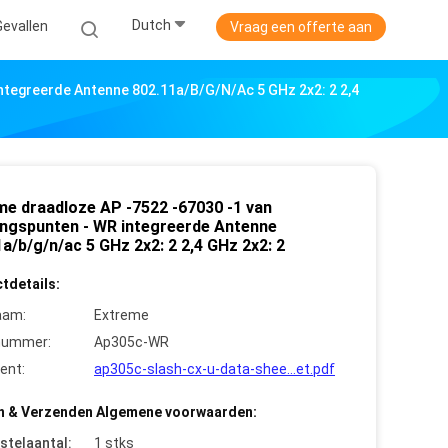
Dutch
Gevallen
Vraag een offerte aan
ntegreerde Antenne 802.11a/b/g/n/ac 5 GHz 2x2: 2 2,4
me draadloze AP -7522 -67030 -1 van
ngspunten - WR integreerde Antenne
a/b/g/n/ac 5 GHz 2x2: 2 2,4 GHz 2x2: 2
tdetails:
aam:
Extreme
nummer:
Ap305c-WR
ent:
ap305c-slash-cx-u-data-shee...et.pdf
n & Verzenden Algemene voorwaarden:
stelaantal:
1 stks