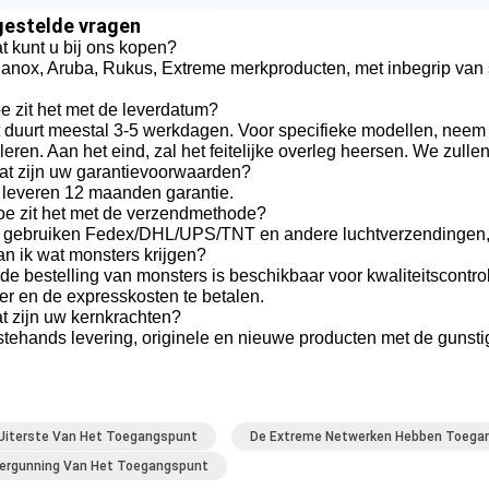
gestelde vragen
t kunt u bij ons kopen?
lanox, Aruba, Rukus, Extreme merkproducten, met inbegrip van s
e zit het met de leverdatum?
t duurt meestal 3-5 werkdagen. Voor specifieke modellen, neem
leren. Aan het eind, zal het feitelijke overleg heersen. We zull
at zijn uw garantievoorwaarden?
j leveren 12 maanden garantie.
oe zit het met de verzendmethode?
 gebruiken Fedex/DHL/UPS/TNT en andere luchtverzendingen, z
n ik wat monsters krijgen?
 de bestelling van monsters is beschikbaar voor kwaliteitscontro
r en de expresskosten te betalen.
t zijn uw kernkrachten?
tehands levering, originele en nieuwe producten met de gunstig
Uiterste Van Het Toegangspunt
De Extreme Netwerken Hebben Toega
ergunning Van Het Toegangspunt