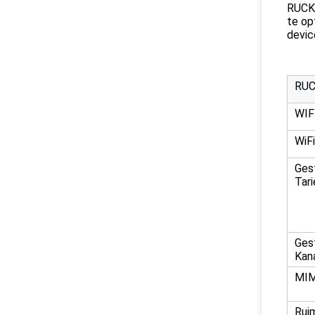
RUCKU
te op
devic
RUC
WIF
WiF
Ges
Tar
Ges
Kan
MI
Rui