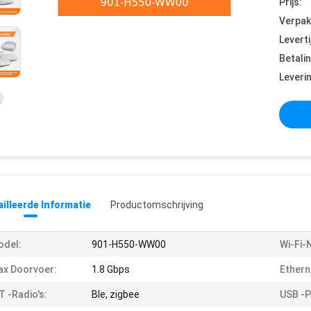
Prijs:
Verpak
Leverti
Betali
Leveri
illeerde Informatie
Productomschrijving
odel:
901-H550-WW00
Wi-Fi-
x Doorvoer:
1.8 Gbps
Ethern
T -radio's:
Ble, zigbee
USB -p