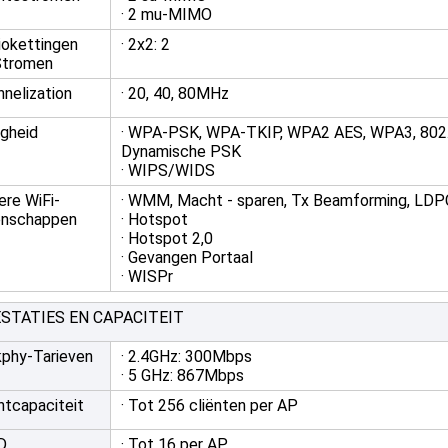
· 2 mu-MIMO
iokettingen
· 2x2: 2
Stromen
nelization
· 20, 40, 80MHz
igheid
· WPA-PSK, WPA-TKIP, WPA2 AES, WPA3, 802.
Dynamische PSK
· WIPS/WIDS
ere WiFi-
· WMM, Macht - sparen, Tx Beamforming, LDP
enschappen
· Hotspot
· Hotspot 2,0
· Gevangen Portaal
· WISPr
STATIES EN CAPACITEIT
kphy-Tarieven
· 2.4GHz: 300Mbps
· 5 GHz: 867Mbps
ntcapaciteit
· Tot 256 cliënten per AP
D
· Tot 16 per AP