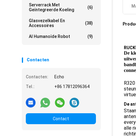
Serverrack Met
Ma
(6)
Geïntegreerde Koeling
Glasvezelkabel En
(38)
Produ
Accessoires
AI Humanoïde Robot
(9)
RUCK
De kl
uitwe
Contacten
connec
Contacten:
Echo
R320 
Tel.:
+86 17812096364
steun
virtu
De an
Staan
anten
Contact
every
alle 
richt