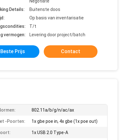
Negotiate
king Details:
Buitenste doos
jd:
Op basis van inventarisatie
ngscondities:
T/t
ng vermogen:
Levering door project/batch
Beste Prijs
Contact
Normen:
802.11a/b/g/n/ac/ax
et -poorten:
1x gbe poe in, 4x gbe (1x poe out)
oort:
1x USB 2.0 Type-A