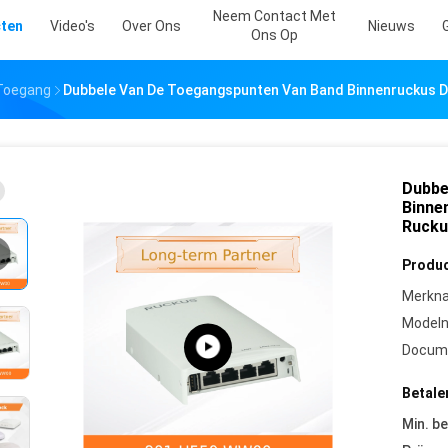
Neem Contact Met
ten
Video's
Over Ons
Nieuws
Ons Op
 Toegang
Dubbele Van De Toegangspunten Van Band Binnenruckus 
Dubbe
Binne
Rucku
Produc
Merkn
Model
Docum
Betale
Min. be