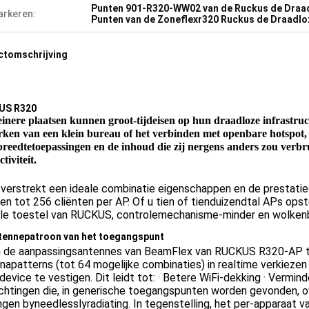
Punten 901-R320-WW02 van de Ruckus de Draa
rkeren:
Punten van de Zoneflexr320 Ruckus de Draadl
ctomschrijving
US R320
einere plaatsen kunnen groot-tijdeisen op hun draadloze infrastruct
rken van een klein bureau of het verbinden met openbare hotspot, 
tiviteit.
verstrekt een ideale combinatie eigenschappen en de prestaties 
en tot 256 cliënten per AP. Of u tien of tienduizendtal APs opst
ele toestel van RUCKUS, controlemechanisme-minder en wolkenb
tennepatroon van het toegangspunt
 de aanpassingsantennes van BeamFlex van RUCKUS R320-AP to
napatterns (tot 64 mogelijke combinaties) in realtime verkiezen
device te vestigen. Dit leidt tot: 
· Betere WiFi-dekking · Verminde
richtingen die, in generische toegangspunten worden gevonden, over
ingen byneedlesslyradiating. In tegenstelling, het per-apparaat v