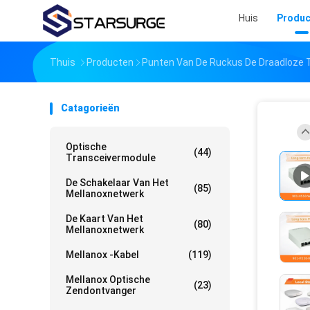
Huis
Produc
Thuis
Producten
Punten Van De Ruckus De Draadloze
Catagorieën
Optische
(44)
Transceivermodule
De Schakelaar Van Het
(85)
Mellanoxnetwerk
De Kaart Van Het
(80)
Mellanoxnetwerk
Mellanox -kabel
(119)
Mellanox Optische
(23)
Zendontvanger