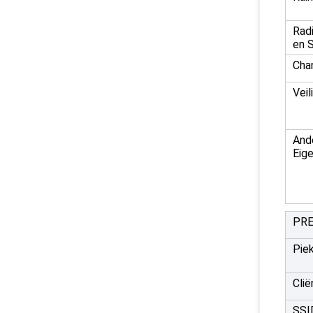
Rad
en 
Chan
Veil
And
Eig
PRE
Pie
Clië
SSI