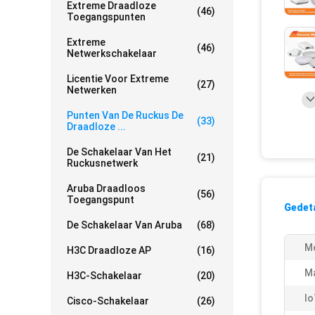
Extreme Draadloze
(46)
Toegangspunten
Extreme
(46)
Netwerkschakelaar
Licentie Voor Extreme
(27)
Netwerken
Punten Van De Ruckus De
(33)
Draadloze ...
De Schakelaar Van Het
(21)
Ruckusnetwerk
Aruba Draadloos
(56)
Toegangspunt
Gedeta
De Schakelaar Van Aruba
(68)
M
H3C Draadloze AP
(16)
Ma
H3C-Schakelaar
(20)
Io
Cisco-Schakelaar
(26)