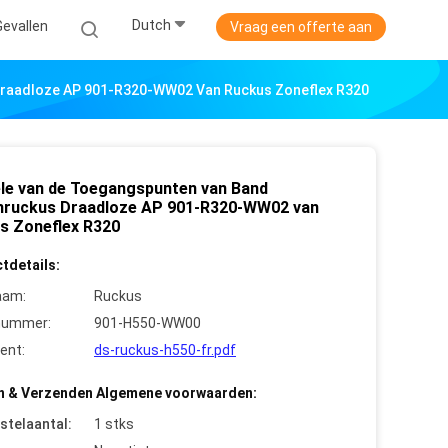
Dutch
Gevallen
Vraag een offerte aan
Draadloze AP 901-R320-WW02 Van Ruckus Zoneflex R320
le van de Toegangspunten van Band
nruckus Draadloze AP 901-R320-WW02 van
s Zoneflex R320
tdetails:
aam:
Ruckus
nummer:
901-H550-WW00
ent:
ds-ruckus-h550-fr.pdf
n & Verzenden Algemene voorwaarden:
stelaantal:
1 stks