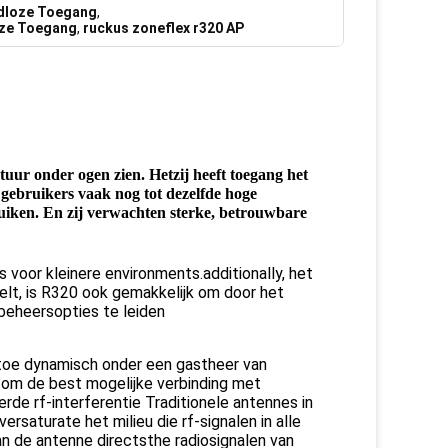
dloze Toegang
,
oze Toegang
,
ruckus zoneflex r320 AP
uur onder ogen zien. Hetzij heeft toegang het 
gebruikers vaak nog tot dezelfde hoge 
bandbreedtetoepassingen en de inhoud die zij nergens anders zou verbruiken. En zij verwachten sterke, betrouwbare 
voor kleinere environments.additionally, het 
elt, is R320 ook gemakkelijk om door het 
eheersopties te leiden
e dynamisch onder een gastheer van 
 om de best mogelijke verbinding met 
rde rf-interferentie Traditionele antennes in 
saturate het milieu die rf-signalen in alle 
an de antenne directsthe radiosignalen van 