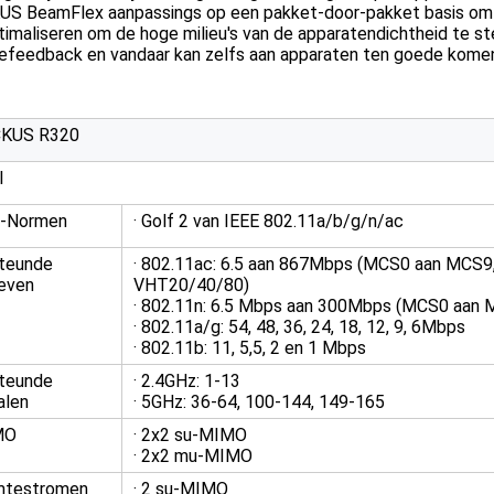
S BeamFlex aanpassings op een pakket-door-pakket basis om de 
timaliseren om de hoge milieu's van de apparatendichtheid te s
efeedback en vandaar kan zelfs aan apparaten ten goede komen
KUS R320
I
i-Normen
· Golf 2 van IEEE 802.11a/b/g/n/ac
teunde
· 802.11ac: 6.5 aan 867Mbps (MCS0 aan MCS9,
ieven
VHT20/40/80)
· 802.11n: 6.5 Mbps aan 300Mbps (MCS0 aan
· 802.11a/g: 54, 48, 36, 24, 18, 12, 9, 6Mbps
· 802.11b: 11, 5,5, 2 en 1 Mbps
teunde
· 2.4GHz: 1-13
alen
· 5GHz: 36-64, 100-144, 149-165
MO
· 2x2 su-MIMO
· 2x2 mu-MIMO
mtestromen
· 2 su-MIMO